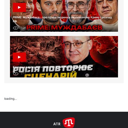
PRIME: Муждабаєв - про права людини в окупованому Криму і розпад
РФ
266
Кримська війна XIX століття і війна Росії проти України
277
loading...