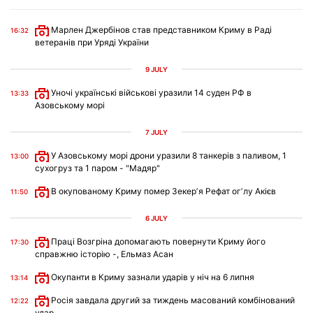
Марлен Джербінов став представником Криму в Раді
16:32
ветеранів при Уряді України
9 JULY
Уночі українські військові уразили 14 суден РФ в
13:33
Азовському морі
7 JULY
У Азовському морі дрони уразили 8 танкерів з паливом, 1
13:00
сухогруз та 1 паром - "Мадяр"
В окупованому Криму помер Зекерʼя Рефат огʼлу Акієв
11:50
6 JULY
Праці Возгріна допомагають повернути Криму його
17:30
справжню історію -, Ельмаз Асан
Окупанти в Криму зазнали ударів у ніч на 6 липня
13:14
Росія завдала другий за тиждень масований комбінований
12:22
удар