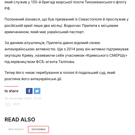
який служив у 155-й бригаді морської піхоти Тихоокеанського флоту
РФ.
Полонений зізнався, що був призваний із Севастополя й прослужив у
російській армії лише два місяці. Водночас Прилепа є місцевим
кримчанином, який має український паспорт.
За даними алуштинців, Прилепа давно відомий своєю
антиукраїнською активністю. Ще з 2014 року він активно підтримував
окупацію Криму, називаючи себе учасником «Кримського СМЕРШу»
під керівництвом ФСБ-агента Таліпова.
Тепер його чекає перебування в полоні й подальший суд, який
розгляне його антиукраїнські дії.
to share
30 December 2024, 15:20
3123
READ ALSO
WITH PHOTO
ЗАГОЛОВКИ