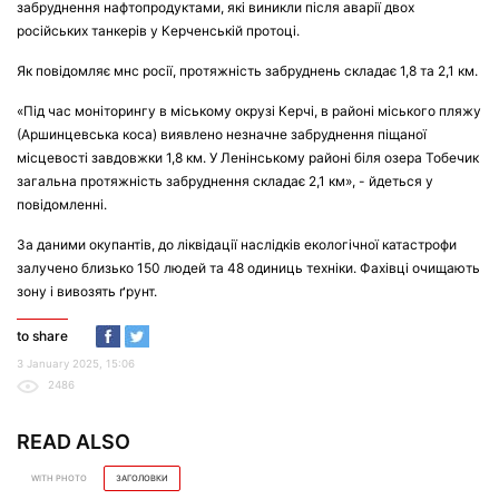
забруднення нафтопродуктами, які виникли після аварії двох
російських танкерів у Керченській протоці.
Як повідомляє мнс росії, протяжність забруднень складає 1,8 та 2,1 км.
«Під час моніторингу в міському окрузі Керчі, в районі міського пляжу
(Аршинцевська коса) виявлено незначне забруднення піщаної
місцевості завдовжки 1,8 км. У Ленінському районі біля озера Тобечик
загальна протяжність забруднення складає 2,1 км», - йдеться у
повідомленні.
За даними окупантів, до ліквідації наслідків екологічної катастрофи
залучено близько 150 людей та 48 одиниць техніки. Фахівці очищають
зону і вивозять ґрунт.
to share
3 January 2025, 15:06
2486
READ ALSO
WITH PHOTO
ЗАГОЛОВКИ