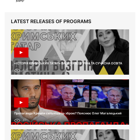
LATEST RELEASES OF PROGRAMS
«ІСТОРІЯ КРИМСЬКИХ ТАТАР» ВАЛЕРІЯ ВОЗГРІНА ТА СУЧАСНА ОСВІТА
67
Пропаганда Кремля сильніша за зброю? Пояснює Олег Магалецький
87