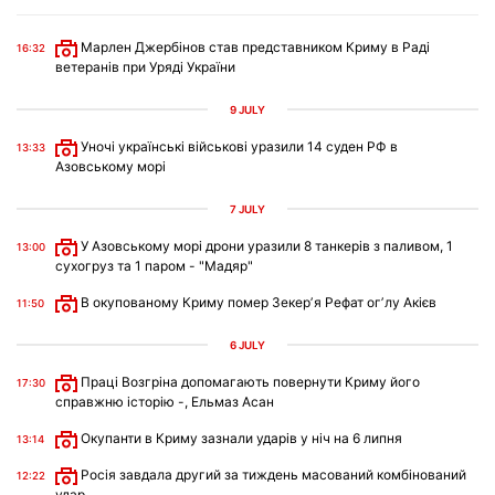
Марлен Джербінов став представником Криму в Раді
16:32
ветеранів при Уряді України
9 JULY
Уночі українські військові уразили 14 суден РФ в
13:33
Азовському морі
7 JULY
У Азовському морі дрони уразили 8 танкерів з паливом, 1
13:00
сухогруз та 1 паром - "Мадяр"
В окупованому Криму помер Зекерʼя Рефат огʼлу Акієв
11:50
6 JULY
Праці Возгріна допомагають повернути Криму його
17:30
справжню історію -, Ельмаз Асан
Окупанти в Криму зазнали ударів у ніч на 6 липня
13:14
Росія завдала другий за тиждень масований комбінований
12:22
удар