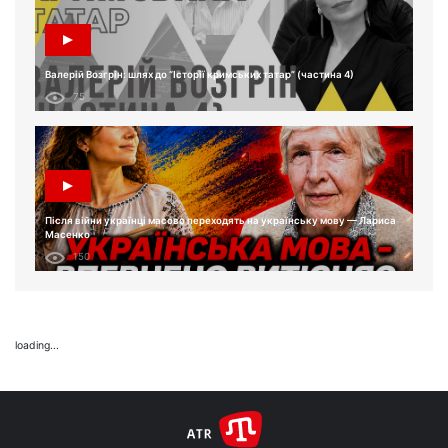
Валерій Возгрін: шлях до “Історії кримських татар” (частина 4)
75
Після війни українці масово переходять на українську мову — Лариса
Масенко
150
loading...