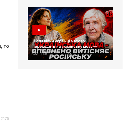
Після війни українці масово
, то
переходять на українську мову —
Лариса Масенко
139
12175