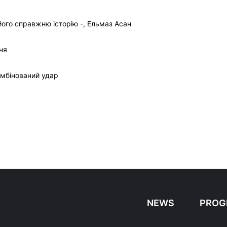
ого справжню історію -, Ельмаз Асан
ня
омбінований удар
NEWS
PROG