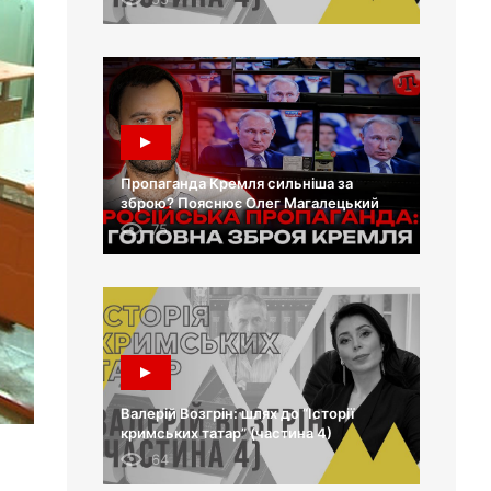
Пропаганда Кремля сильніша за
зброю? Пояснює Олег Магалецький
75
Валерій Возгрін: шлях до “Історії
кримських татар” (частина 4)
64