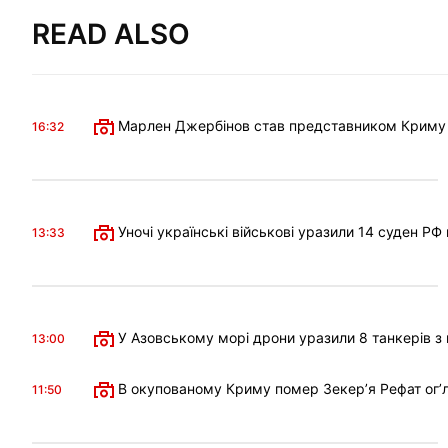
READ ALSO
Марлен Джербінов став представником Криму в 
16:32
Уночі українські військові уразили 14 суден РФ
13:33
У Азовському морі дрони уразили 8 танкерів з 
13:00
В окупованому Криму помер Зекерʼя Рефат огʼл
11:50