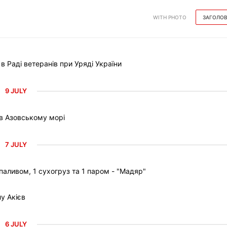
WITH PHOTO
ЗАГОЛО
Раді ветеранів при Уряді України
9 JULY
 в Азовському морі
7 JULY
паливом, 1 сухогруз та 1 паром - "Мадяр"
у Акієв
6 JULY