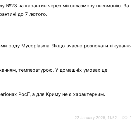
лу №23 на карантин через мікоплазмову пневмонію. За
рантині до 7 лютого.
ми роду Mycoplasma. Якщо вчасно розпочати лікування
ханням, температурою. У домашніх умовах це
гіонах Росії, а для Криму не є характерним.
22 January 2025, 11:52