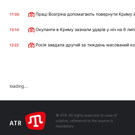
Праці Возгріна допомагають повернути Криму й
17:30
Окупанти в Криму зазнали ударів у ніч на 6 лип
13:14
Росія завдала другий за тиждень масований к
12:22
loading...
© ATR. All rights reserved. In case of
citation, reference to the source is
mandatory