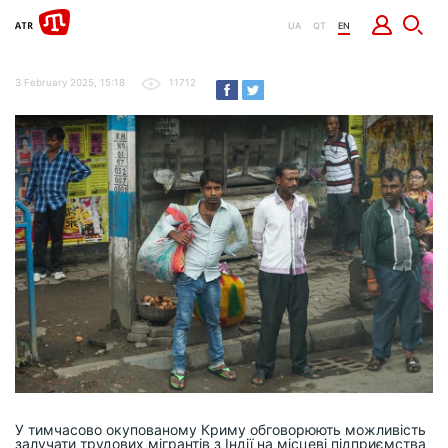
UA
QT
EN
3 February 2025, 15:18
11712
У тимчасово окупованому Криму обговорюють можливість
залучати трудових мігрантів з Індії на місцеві підприємства