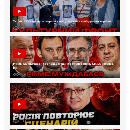
Українці Канади перетворили культуру на зброю підтримки України
99
PRIME: Муждабаєв - про права людини в окупованому Криму і розпад
РФ
180
Кримська війна XIX століття і війна Росії проти України
188