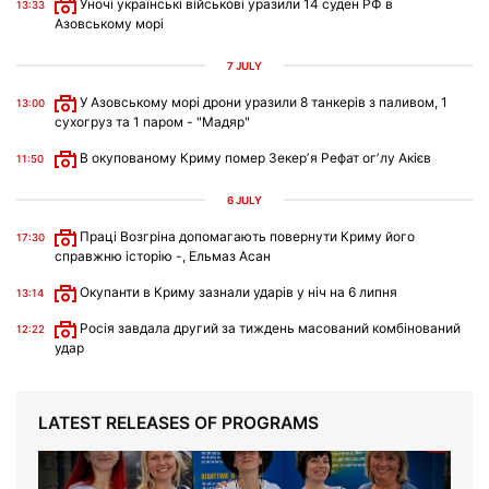
Уночі українські військові уразили 14 суден РФ в
13:33
Азовському морі
7 JULY
У Азовському морі дрони уразили 8 танкерів з паливом, 1
13:00
сухогруз та 1 паром - "Мадяр"
В окупованому Криму помер Зекерʼя Рефат огʼлу Акієв
11:50
6 JULY
Праці Возгріна допомагають повернути Криму його
17:30
справжню історію -, Ельмаз Асан
Окупанти в Криму зазнали ударів у ніч на 6 липня
13:14
Росія завдала другий за тиждень масований комбінований
12:22
удар
LATEST RELEASES OF PROGRAMS