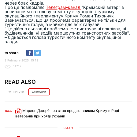
через брак кадрів.
Про це повідомляє
Телеграм-канал
"Крымский ветер" з
посиланням на голову комітету з курортів і туризму
окупаційного «парламенту» Криму Роман Тихончук
Зазначається, що ця проблема характерна не тільки для
туристичної галузі, а майже для всіх галузей.
"Це дійсно сьогодні проблема. Не вистачає ні покоївок, ні
будівельників, ні водіїв маршрутних транспортних засобів",
– бідкається голова туристичного комітету окупаційної
влади.
to share
3 February 2025, 15:18
11712
READ ALSO
WITH PHOTO
ЗАГОЛОВКИ
Марлен Джербінов став представником Криму в Раді
16:32
ветеранів при Уряді України
9 JULY