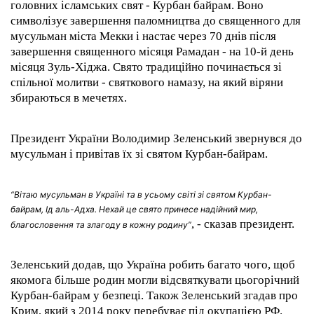
головних ісламських свят - Курбан байрам. Воно
символізує завершення паломництва до священного для
мусульман міста Мекки і настає через 70 днів після
завершення священного місяця Рамадан - на 10-й день
місяця Зуль-Хіджа. Свято традиційно починається зі
спільної молитви - святкового намазу, на який віряни
збираються в мечетях.
Президент України Володимир Зеленський звернувся до
мусульман і привітав їх зі святом Курбан-байрам.
“Вітаю мусульман в Україні та в усьому світі зі святом Курбан-
байрам, Ід аль-Адха. Нехай це свято принесе надійний мир,
, - сказав президент.
благословення та злагоду в кожну родину”
Зеленський додав, що Україна робить багато чого, щоб
якомога більше родин могли відсвяткувати цьогорічний
Курбан-байрам у безпеці. Також Зеленський згадав про
Крим, який з 2014 року перебуває під окупацією РФ.