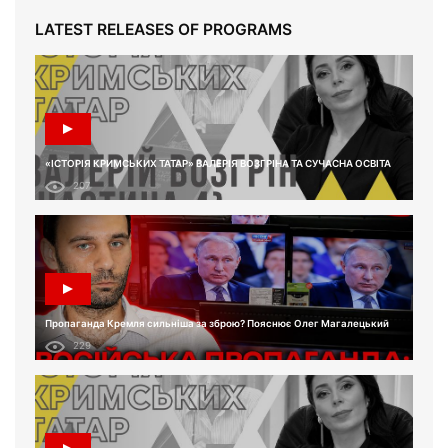
LATEST RELEASES OF PROGRAMS
«ІСТОРІЯ КРИМСЬКИХ ТАТАР» ВАЛЕРІЯ ВОЗГРІНА ТА СУЧАСНА ОСВІТА
207
Пропаганда Кремля сильніша за зброю? Пояснює Олег Магалецький
229