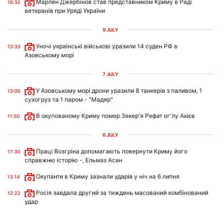
Марлен Джербінов став представником Криму в Раді
16:32
ветеранів при Уряді України
9 JULY
Уночі українські військові уразили 14 суден РФ в
13:33
Азовському морі
7 JULY
У Азовському морі дрони уразили 8 танкерів з паливом, 1
13:00
сухогруз та 1 паром - "Мадяр"
В окупованому Криму помер Зекерʼя Рефат огʼлу Акієв
11:50
6 JULY
Праці Возгріна допомагають повернути Криму його
17:30
справжню історію -, Ельмаз Асан
Окупанти в Криму зазнали ударів у ніч на 6 липня
13:14
Росія завдала другий за тиждень масований комбінований
12:22
удар