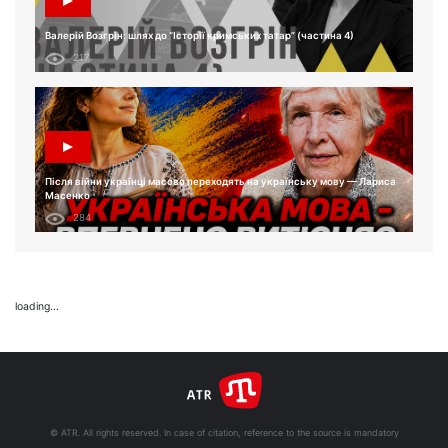
Валерій Возгрін: шлях до “Історії кримських татар” (частина 4)
217
Після війни українці масово переходять на українську мову — Лариса
Масенко
284
loading...
© ATR. All rights reserved. In case of citation, reference to the source is mandatory