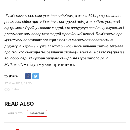
“Пам’ятаємо і про наш український Крим, з якого 2014 року почалася
російська війна проти України. І ми вдячні всім, хто робить усе, щоб
підтримати Україну і наших людей, хто засуджує російську окупацію і
допомагає нам повертати людей з російської неволі. Пам’ятаємо про
кримських політичних бранців Росії і намагаємося повернути їх
додому, в Україну. Дуже важливо, щоб і весь вільний світ не забував
про тих, хто сьогодні позбавлений свободи. Нехай це свято підтримає
всі добрі серця! Курбан байрам хайирлі ве мубарек олсун! Ід
, - підсумував президент.
Мубарак!”
to share
27 May 2026, 12:20
2447
READ ALSO
WITH PHOTO
ЗАГОЛОВКИ