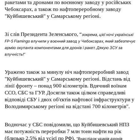
ракетами та дронами по воєнному заводу у російських
Чебоксарах, а також по нафтопереробному заводу
"Куйбишевський" у Самарському регіоні.
Зі слів Президента Зеленського, “
зокрема, цієї ночі українські
FP-5 Flamingo влучили у воєнний завод у Чебоксарах, який забезпечує
армію окупанта компонентами для дронів і ракет. Дякую ЗСУ за
влучність!”
Уражено також за минулу ніч нафтопереробний завод
"Куйбишевський" у Самарському регіоні. Відстань від
лінії фронту – понад 900 кілометрів. Вдячний воїнам
ССО, СБС та ГУР. Досягли також цілком справедливі
відповіді СБУ і двох об'єктів нафтової інфраструктури у
Володимирському регіоні на відстані 700 кілометрів".
Водночас у СБС повідомили, що Куйбишевський НПЗ
має потужність переробки 7 млн тонн нафти на рік
(близько 2,5% від усієї по РФ).
"Внаслідок ударів дронів