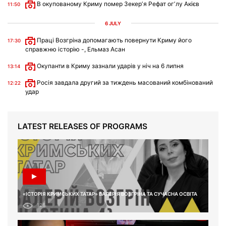
В окупованому Криму помер Зекерʼя Рефат огʼлу Акієв
11:50
6 JULY
Праці Возгріна допомагають повернути Криму його
17:30
справжню історію -, Ельмаз Асан
Окупанти в Криму зазнали ударів у ніч на 6 липня
13:14
Росія завдала другий за тиждень масований комбінований
12:22
удар
LATEST RELEASES OF PROGRAMS
«ІСТОРІЯ КРИМСЬКИХ ТАТАР» ВАЛЕРІЯ ВОЗГРІНА ТА СУЧАСНА ОСВІТА
126