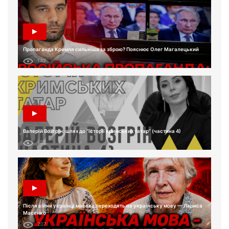
Пропаганда Кремля сильніша за зброю? Пояснює Олег Магалецький
142
Валерій Возгрін: шлях до “Історії кримських татар” (частина 4)
132
Після війни українці масово переходять на українську мову — Лариса
Масенко
207