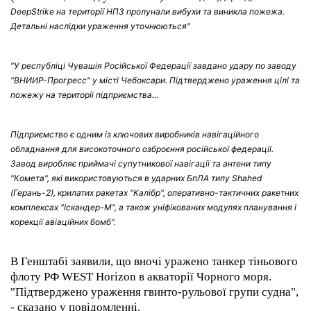
DeepStrike на території НПЗ пролунали вибухи та виникла пожежа.
Детальні наслідки ураження уточнюються"
"У республіці Чувашія Російської Федерації завдано удару по заводу
"ВНИИР-Прогресс" у місті Чебоксари. Підтверджено ураження цілі та
пожежу на території підприємства…
Підприємство є одним із ключових виробників навігаційного
обладнання для високоточного озброєння російської федерації.
Завод виробляє приймачі супутникової навігації та антени типу
"Комета", які використовуються в ударних БпЛА типу Shahed
(Герань-2), крилатих ракетах "Калібр", оперативно-тактичних ракетних
комплексах "Іскандер-М", а також уніфікованих модулях планування і
корекції авіаційних бомб".
В Генштабі заявили, що вночі уражено танкер тіньового
флоту РФ WEST Horizon в акваторії Чорного моря.
"Підтверджено ураження гвинто-рульової групи судна",
- сказано у повідомленні.