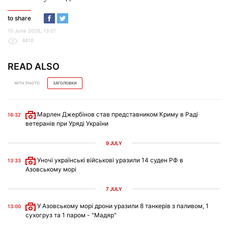
to share
10 June 2026, 13:01
4410
READ ALSO
WITH PHOTO
ЗАГОЛОВКИ
Марлен Джербінов став представником Криму в Раді
16:32
ветеранів при Уряді України
9 JULY
Уночі українські військові уразили 14 суден РФ в
13:33
Азовському морі
7 JULY
У Азовському морі дрони уразили 8 танкерів з паливом, 1
13:00
сухогруз та 1 паром - "Мадяр"