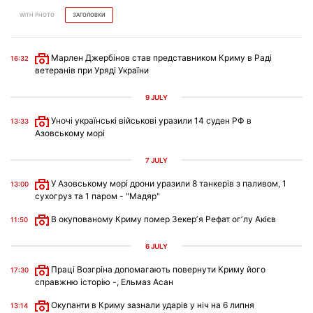
WITH PHOTO
ЗАГОЛОВКИ
Марлен Джербінов став представником Криму в Раді
16:32
ветеранів при Уряді України
9 JULY
Уночі українські військові уразили 14 суден РФ в
13:33
Азовському морі
7 JULY
У Азовському морі дрони уразили 8 танкерів з паливом, 1
13:00
сухогруз та 1 паром - "Мадяр"
В окупованому Криму помер Зекерʼя Рефат огʼлу Акієв
11:50
6 JULY
Праці Возгріна допомагають повернути Криму його
17:30
справжню історію -, Ельмаз Асан
Окупанти в Криму зазнали ударів у ніч на 6 липня
13:14