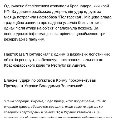
Одночасно безпілотники атакували Краснодарський край
РФ. За даними російських джерел, під удар вдруге за
місяць потрапила нафтобаза “Полтавская”. Місцева влада
традиційно заявила про падіння уламків безпілотників,
однак після атаки на об’єкті спалахнула пожежа. За
попередньою інформацією, загорілися щонайменше три
резервуари з пальним.
Нафтобаза “Полтавская” є одним із важливих логістичних
об’єктів регіону та забезпечує постачання пального до
Краснодарського краю та Республіки Адигея.
Власне, удари по об’єктах в Криму прокоментував
Президент України Володимир Зеленський:
“Наша операція, зокрема, щодо Криму, чітко прорахована, і те, як
операція триває, абсолютно доводить: якщо саме те, про що ми
говорили з партнерами в рамках G7, в України з’явиться – і це
залежить від рішення партнерів, – ми оперативно забезпечимо умови,