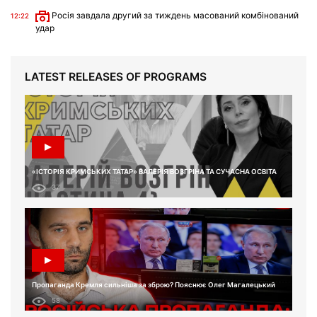
Росія завдала другий за тиждень масований комбінований
12:22
удар
LATEST RELEASES OF PROGRAMS
«ІСТОРІЯ КРИМСЬКИХ ТАТАР» ВАЛЕРІЯ ВОЗГРІНА ТА СУЧАСНА ОСВІТА
37
Пропаганда Кремля сильніша за зброю? Пояснює Олег Магалецький
58