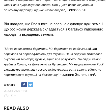
коли Росія буде змушена обрати мир. Дуже розраховуємо на
, - сказав він.
позитивну відповідь від наших партнерів”
Він нагадав, що Росія вже не вперше окуповує чужі землі і
що російська держава складається з багатьох підкорених
народів, із вкрадених земель.
“Ми за свою землю боремось. Ми боремося за своїх людей. Ми
боремося за справедливість для України. Наші люди на тимчасово
окупованій території, думаю, вірно все розуміють. На півдні нашої
країни, в Криму, на Донеччині та Луганщині. Ми не дозволяємо Росії
використовувати нашу землю як інструмент затягування війни і на
- заявив Зеленський.
перетворення окупації на безкінечну”,
to share
25 June 2026, 11:05
3714
READ ALSO