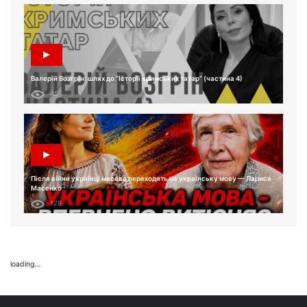
Валерій Возгрін: шлях до “Історії кримських татар” (частина 4)
45
Після війни українці масово переходять на українську мову — Лариса
Масенко
128
loading...