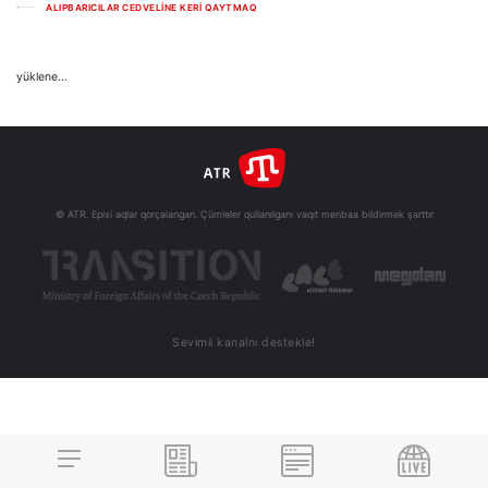
ALIPBARICILAR CEDVELİNE KERİ QAYTMAQ
yüklene...
© ATR. Episi aqlar qorçalangan. Çümleler qullanılganı vaqıt menbaa bildirmek şarttır
Sevimli kanalnı destekle!