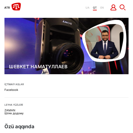
UA
QT
EN
ШЕВКЕТ НАМАТУЛЛАЕВ
İÇTİMAİY AGLAR
Facebook
LEYHA YÜZLERİ
ZAMAN
Шлях додому
Özü aqqında