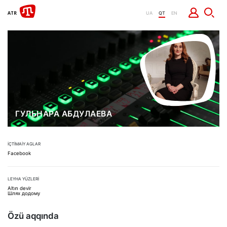
UA
QT
EN
ГУЛЬНАРА АБДУЛАЕВА
İÇTİMAİY AGLAR
Facebook
LEYHA YÜZLERİ
Altın devir
Шлях додому
Özü aqqında