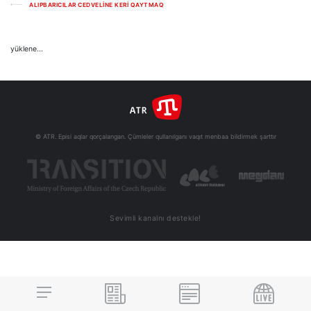
ALIPBARICILAR CEDVELİNE KERİ QAYTMAQ
yüklene...
© ATR. Episi aqlar qorçalangan. Çümleler qullanılganı vaqıt menbaa bildirmek şarttır
Sevimli kanalnı destekle!