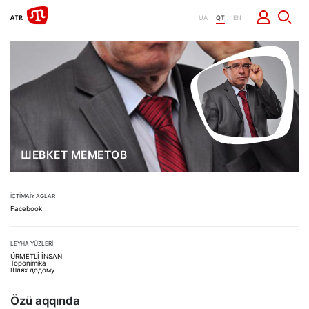
UA
QT
EN
ШЕВКЕТ МЕМЕТОВ
İÇTİMAİY AGLAR
Facebook
LEYHA YÜZLERİ
ÜRMETLİ İNSAN
Toponimika
Шлях додому
Özü aqqında