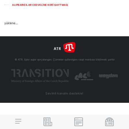
ALIPBARICILAR CEDVELİNE KERİ QAYTMAQ
yüklene...
© ATR. Episi aqlar qorçalangan. Çümleler qullanılganı vaqıt menbaa bildirmek şarttır
Sevimli kanalnı destekle!