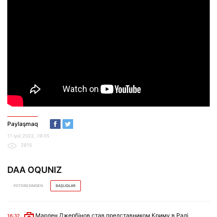
Paylaşmaq
11 iyül 2022, 19:05
2815
DAA OQUNIZ
FOTORESIMDEN
BAŞLIQLAR
Марлен Джербінов став представником Криму в Раді
16:32