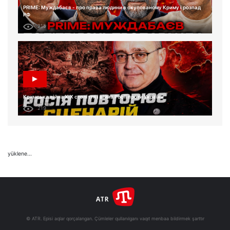
PRIME: Муждабаєв - про права людини в окупованому Криму і розпад
РФ
215
Кримська війна XIX століття і війна Росії проти України
219
yüklene...
© ATR. Episi aqlar qorçalangan. Çümleler qullanılganı vaqıt menbaa bildirmek şarttır