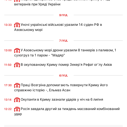
ветеранів при Уряді України
9 IYÜL
Уночі українські військові уразили 14 суден РФ в
13:33
Азовському морі
7 IYÜL
У Азовському морі дрони уразили 8 танкерів з паливом, 1
13:00
сухогруз та 1 паром - "Мадяр"
В окупованому Криму помер Зекерʼя Рефат огʼлу Акієв
11:50
6 IYÜL
Праці Возгріна допомагають повернути Криму його
17:30
справжню історію -, Ельмаз Асан
Окупанти в Криму зазнали ударів у ніч на 6 липня
13:14
Росія завдала другий за тиждень масований комбінований
12:22
удар