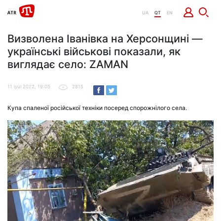
UA
QT
EN
Визволена Іванівка на Херсонщині —
українські військові показали, як
виглядає село: ZAMAN
11 iyül 2022, 19:05
2815
Купа спаленої російської техніки посеред спорожнілого села.