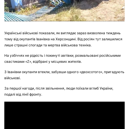
Українські військові показали, як виглядає зараз визволена тиждень
тому від окупантів Іванівка на Херсонщині. Від росіян тут залишилися
лише страшні спогади та мертва військова техніка.
На узбіччях не рідкість і покинуті автівки, розмальовані російськими
свастиками «Z», відібрані у місцевих жителів.
З Іванівки окупанти втекли, забувши одного «двохсотого», пригадують
військові.
За першої нагоди, після звільнення, люди поїхали вглиб України,
подалі від лінії фронту.