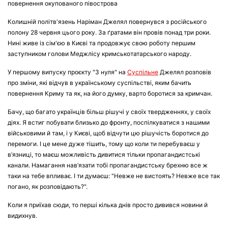
повернення окупованого півострова
Колишній політв'язень Наріман Джелял повернувся з російського
полону 28 червня цього року. За ґратами він провів понад три роки.
Нині живе із сім'єю в Києві та продовжує свою роботу першим
заступником голови Меджлісу кримськотатарського народу.
У першому випуску проєкту "З нуля" на
Суспільне
Джелял розповів
про зміни, які відчув в українському суспільстві, яким бачить
повернення Криму та як, на його думку, варто боротися за кримчан.
Бачу, що багато українців більш рішучі у своїх твердженнях, у своїх
діях. Я встиг побувати близько до фронту, поспілкуватися з нашими
військовими й там, і у Києві, щоб відчути цю рішучість боротися до
перемоги. І це мене дуже тішить, тому що коли ти перебуваєш у
в’язниці, то маєш можливість дивитися тільки пропагандистські
канали. Намагання нав’язати тобі пропагандистську брехню все ж
таки на тебе впливає. І ти думаєш: "Невже не вистоять? Невже все так
погано, як розповідають?".
Коли я приїхав сюди, то перші кілька днів просто дивився новини й
видихнув.