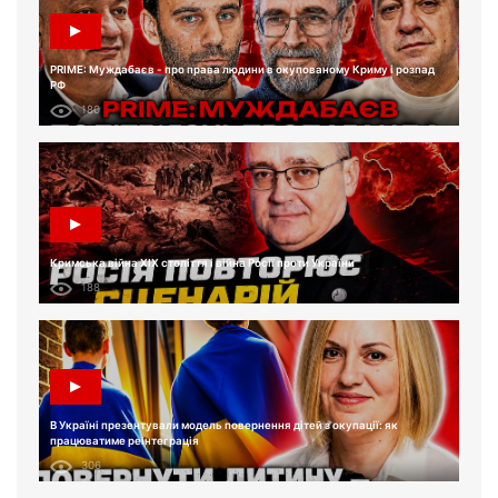
PRIME: Муждабаєв - про права людини в окупованому Криму і розпад
РФ
180
Кримська війна XIX століття і війна Росії проти України
188
В Україні презентували модель повернення дітей з окупації: як
працюватиме реінтеграція
306