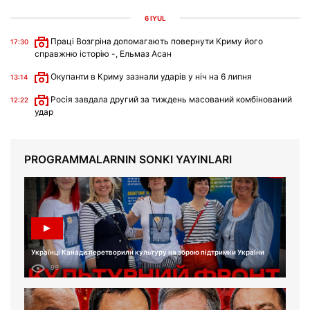
6 IYÜL
Праці Возгріна допомагають повернути Криму його
17:30
справжню історію -, Ельмаз Асан
Окупанти в Криму зазнали ударів у ніч на 6 липня
13:14
Росія завдала другий за тиждень масований комбінований
12:22
удар
PROGRAMMALARNIN SONKI YAYINLARI
Українці Канади перетворили культуру на зброю підтримки України
99