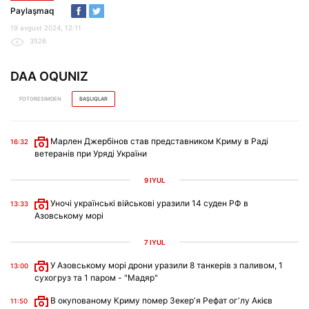
Paylaşmaq
19 avgust 2024, 12:11
3526
DAA OQUNIZ
FOTORESIMDEN
BAŞLIQLAR
Марлен Джербінов став представником Криму в Раді
16:32
ветеранів при Уряді України
9 IYÜL
Уночі українські військові уразили 14 суден РФ в
13:33
Азовському морі
7 IYÜL
У Азовському морі дрони уразили 8 танкерів з паливом, 1
13:00
сухогруз та 1 паром - "Мадяр"
В окупованому Криму помер Зекерʼя Рефат огʼлу Акієв
11:50