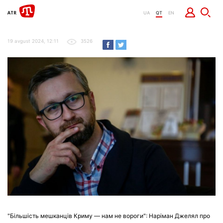
UA
QT
EN
19 avgust 2024, 12:11
3526
"Більшість мешканців Криму — нам не вороги": Наріман Джелял про