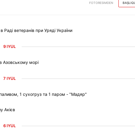
FOTORESIMDEN
BAŞLIQ
Раді ветеранів при Уряді України
9 IYÜL
 в Азовському морі
7 IYÜL
паливом, 1 сухогруз та 1 паром - "Мадяр"
у Акієв
6 IYÜL