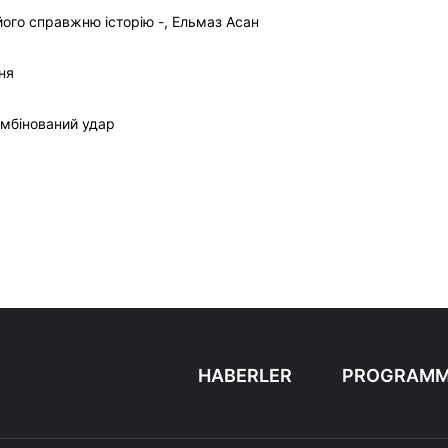
ого справжню історію -, Ельмаз Асан
ня
омбінований удар
HABERLER
PROGRAMM