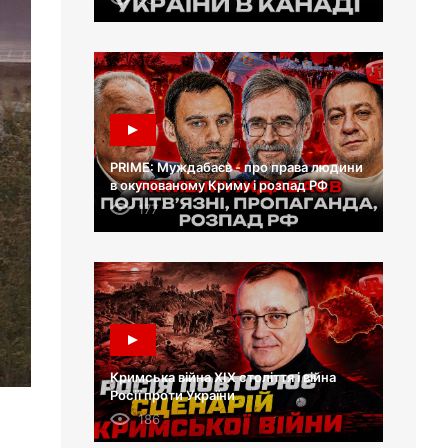
PRIME: Муждабаєв - про права людини
в окупованому Криму і розпад РФ
177
Кримська війна XIX століття і війна
Росії проти України
186