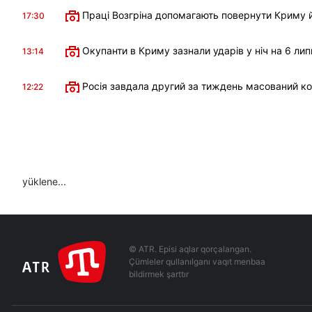
Праці Возгріна допомагають повернути Криму й
17:30
Окупанти в Криму зазнали ударів у ніч на 6 лип
13:14
Росія завдала другий за тиждень масований к
12:22
yüklene...
© ATR. Episi aqlar qorçalangan.
Çümleler qullanılganı vaqıt menbaa
bildirmek şarttır