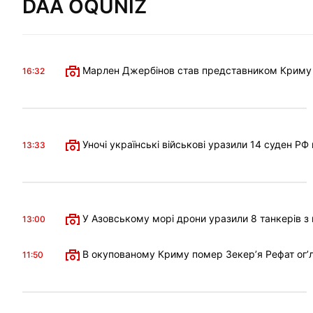
DAA OQUNIZ
Марлен Джербінов став представником Криму в 
16:32
Уночі українські військові уразили 14 суден РФ
13:33
У Азовському морі дрони уразили 8 танкерів з 
13:00
В окупованому Криму помер Зекерʼя Рефат огʼл
11:50