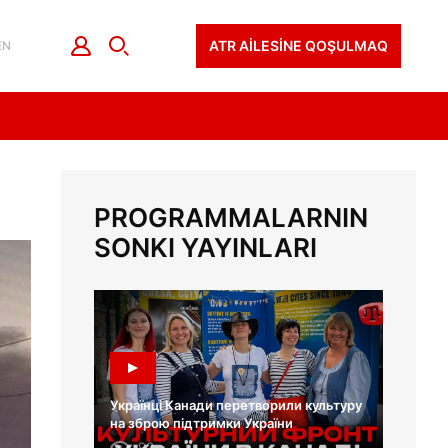
ATR AİLESİNE QOŞULMAQ
EN
PROGRAMMALARNIN
SONKI YAYINLARI
Українці Канади перетворили культуру
на зброю підтримки України
93