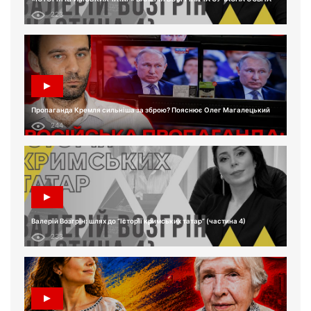
223
Пропаганда Кремля сильніша за зброю? Пояснює Олег Магалецький
244
Валерій Возгрін: шлях до “Історії кримських татар” (частина 4)
233