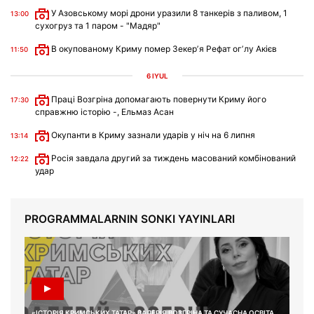
У Азовському морі дрони уразили 8 танкерів з паливом, 1
13:00
сухогруз та 1 паром - "Мадяр"
В окупованому Криму помер Зекерʼя Рефат огʼлу Акієв
11:50
6 IYÜL
Праці Возгріна допомагають повернути Криму його
17:30
справжню історію -, Ельмаз Асан
Окупанти в Криму зазнали ударів у ніч на 6 липня
13:14
Росія завдала другий за тиждень масований комбінований
12:22
удар
PROGRAMMALARNIN SONKI YAYINLARI
«ІСТОРІЯ КРИМСЬКИХ ТАТАР» ВАЛЕРІЯ ВОЗГРІНА ТА СУЧАСНА ОСВІТА