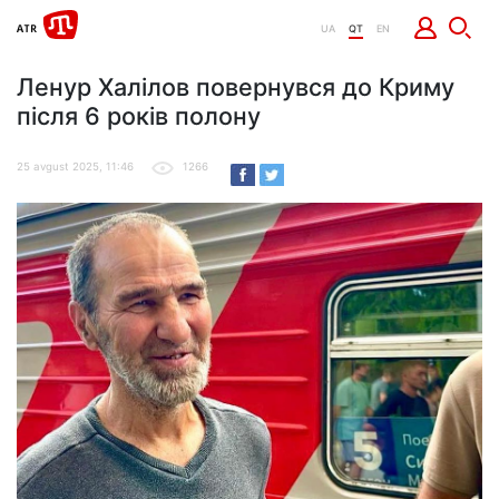
UA
QT
EN
Ленур Халілов повернувся до Криму
після 6 років полону
25 avgust 2025, 11:46
1266