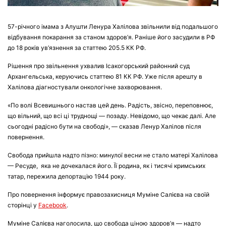
57-річного імама з Алушти Ленура Халілова звільнили від подальшого
відбування покарання за станом здоров’я. Раніше його засудили в РФ
до 18 років ув’язнення за статтею 205.5 КК РФ.
Рішення про звільнення ухвалив Ісакогорський районний суд
Архангельська, керуючись статтею 81 КК РФ. Уже після арешту в
Халілова діагностували онкологічне захворювання.
«По волі Всевишнього настав цей день. Радість, звісно, переповнює,
що вільний, що всі ці труднощі — позаду. Невідомо, що чекає далі. Але
сьогодні радісно бути на свободі», — сказав Ленур Халілов після
повернення.
Свобода прийшла надто пізно: минулої весни не стало матері Халілова
— Ресуде, яка не дочекалася його. Її родина, як і тисячі кримських
татар, пережила депортацію 1944 року.
Про повернення інформує правозахисниця Муміне Салієва на своїй
сторінці у
Facebook
.
Муміне Салієва наголосила, що свобода ціною здоров’я — надто