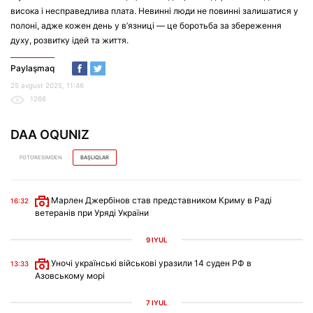
висока і несправедлива плата. Невинні люди не повинні залишатися у
полоні, адже кожен день у в’язниці — це боротьба за збереження
духу, розвитку ідей та життя.
Paylaşmaq
25 avgust 2025, 11:46
1266
DAA OQUNIZ
FOTORESIMDEN
BAŞLIQLAR
Марлен Джербінов став представником Криму в Раді
16:32
ветеранів при Уряді України
9 IYÜL
Уночі українські військові уразили 14 суден РФ в
13:33
Азовському морі
7 IYÜL