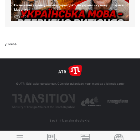
Після війни українці масово переходять на українську мову — Лариса
Масенко
301
yüklene...
© ATR. Episi aqlar qorçalangan. Çümleler qullanılganı vaqıt menbaa bildirmek şarttır
Sevimli kanalnı destekle!