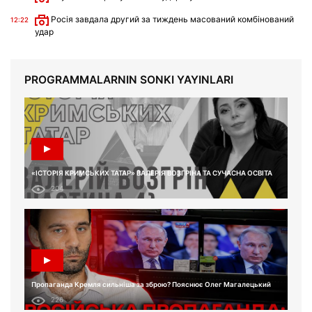
Росія завдала другий за тиждень масований комбінований
12:22
удар
PROGRAMMALARNIN SONKI YAYINLARI
«ІСТОРІЯ КРИМСЬКИХ ТАТАР» ВАЛЕРІЯ ВОЗГРІНА ТА СУЧАСНА ОСВІТА
204
Пропаганда Кремля сильніша за зброю? Пояснює Олег Магалецький
226