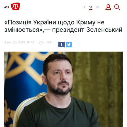
UA
QT
EN
«Позиція України щодо Криму не
змінюється»,— президент Зеленський
4 sentâbr 2025, 15:44
1691