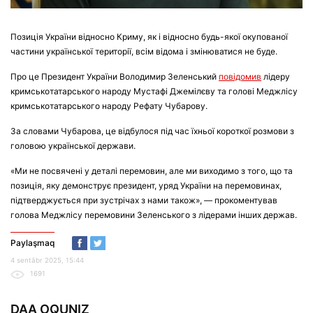
Позиція України відносно Криму, як і відносно будь-якої окупованої
частини української території, всім відома і змінюватися не буде.
Про це Президент України Володимир Зеленський
повідомив
лідеру
кримськотатарського народу Мустафі Джемілєву та голові Меджлісу
кримськотатарського народу Рефату Чубарову.
За словами Чубарова, це відбулося під час їхньої короткої розмови з
головою української держави.
«Ми не посвячені у деталі перемовин, але ми виходимо з того, що та
позиція, яку демонструє президент, уряд України на перемовинах,
підтверджується при зустрічах з нами також», — прокоментував
голова Меджлісу перемовини Зеленського з лідерами інших держав.
Paylaşmaq
4 sentâbr 2025, 15:44
1691
DAA OQUNIZ