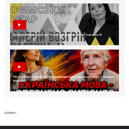
Валерій Возгрін: шлях до “Історії кримських татар” (частина 4)
214
Після війни українці масово переходять на українську мову — Лариса
Масенко
280
yüklene...