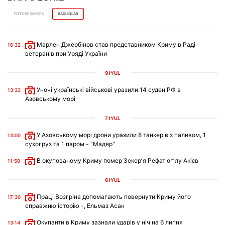
FOTORESIMDEN
BAŞLIQLAR
Марлен Джербінов став представником Криму в Раді
16:32
ветеранів при Уряді України
9 IYÜL
Уночі українські військові уразили 14 суден РФ в
13:33
Азовському морі
7 IYÜL
У Азовському морі дрони уразили 8 танкерів з паливом, 1
13:00
сухогруз та 1 паром - "Мадяр"
В окупованому Криму помер Зекерʼя Рефат огʼлу Акієв
11:50
6 IYÜL
Праці Возгріна допомагають повернути Криму його
17:30
справжню історію -, Ельмаз Асан
Окупанти в Криму зазнали ударів у ніч на 6 липня
13:14