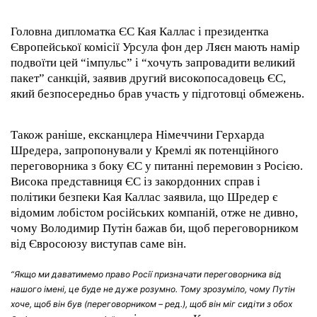
Головна дипломатка ЄС Кая Каллас і президентка
Європейської комісії Урсула фон дер Ляєн мають намір
подвоїти цей “імпульс” і “хочуть запровадити великий
пакет” санкцій, заявив другий високопосадовець ЄС,
який безпосередньо брав участь у підготовці обмежень.
Також раніше, ексканцлера Німеччини Герхарда
Шредера, запропонували у Кремлі як потенційного
переговорника з боку ЄС у питанні перемовин з Росією.
Висока представниця ЄС із закордонних справ і
політики безпеки Кая Каллас заявила, що Шредер є
відомим лобістом російських компаній, отже не дивно,
чому Володимир Путін бажав би, щоб переговорником
від Євросоюзу виступав саме він.
“Якщо ми даватимемо право Росії призначати переговорника від
нашого імені, це буде не дуже розумно. Тому зрозуміло, чому Путін
хоче, щоб він був (переговорником – ред.), щоб він міг сидіти з обох