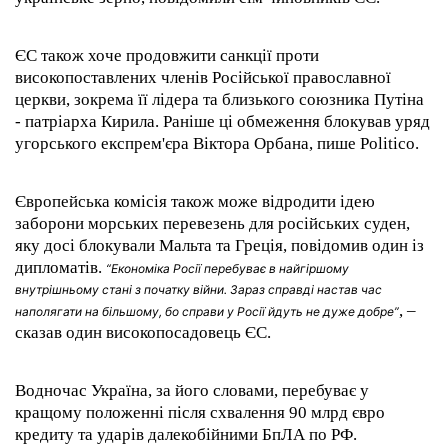
ЄС також хоче продовжити санкції проти
високопоставлених членів Російської православної
церкви, зокрема її лідера та близького союзника Путіна
- патріарха Кирила. Раніше ці обмеження блокував уряд
угорського експрем'єра Віктора Орбана, пише Politico.
Європейська комісія також може відродити ідею
заборони морських перевезень для російських суден,
яку досі блокували Мальта та Греція, повідомив один із
дипломатів.
“Економіка Росії перебуває в найгіршому
внутрішньому стані з початку війни. Зараз справді настав час
, –
наполягати на більшому, бо справи у Росії йдуть не дуже добре”
сказав один високопосадовець ЄС.
Водночас Україна, за його словами, перебуває у
кращому положенні після схвалення 90 млрд євро
кредиту та ударів далекобійними БпЛА по РФ.