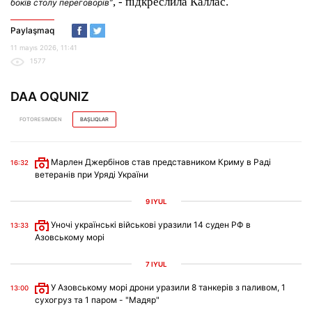
, - підкреслила Каллас.
боків столу переговорів”
Paylaşmaq
11 mayıs 2026, 11:41
1577
DAA OQUNIZ
FOTORESIMDEN
BAŞLIQLAR
Марлен Джербінов став представником Криму в Раді
16:32
ветеранів при Уряді України
9 IYÜL
Уночі українські військові уразили 14 суден РФ в
13:33
Азовському морі
7 IYÜL
У Азовському морі дрони уразили 8 танкерів з паливом, 1
13:00
сухогруз та 1 паром - "Мадяр"