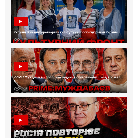
Українці Канади перетворили культуру на зброю підтримки України
134
PRIME: Муждабаєв - про права людини в окупованому Криму і розпад
РФ
211
Кримська війна XIX століття і війна Росії проти України
216