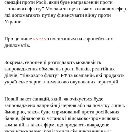
санкцій проти Росії, який буде направлений проти
“тіньового флоту” Москви та ще кількох важливих сфер,
які допомагають путіну фінансувати війну проти
України.
Про це пише
з посиланням на європейських
Politico
дипломатів.
Зокрема, європейці розглядають можливість
запровадження обмежень проти банків, релігійних
діячів, “тіньового флоту” РФ та компаній, які продають
українське зерно з тимчасово окупованих територій.
Новий пакет санкцій, який, як очікується буде
запроваджено наприкінці червня або на початку липня,
ймовірно, також буде спрямований проти російських
банків, фінансових установ і військово-промислових
компаній, а також фірм, що продають викрадене
українське зерно, повідомили сім чиновників ЄС.