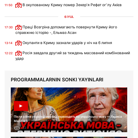
В окупованому Криму помер Зекерʼя Рефат огʼлу Акієв
11:50
6 IYÜL
Праці Возгріна допомагають повернути Криму його
17:30
справжню історію -, Ельмаз Асан
Окупанти в Криму зазнали ударів у ніч на 6 липня
13:14
Росія завдала другий за тиждень масований комбінований
12:22
удар
PROGRAMMALARNIN SONKI YAYINLARI
Після війни українці масово переходять на українську мову — Лариса
Масенко
22