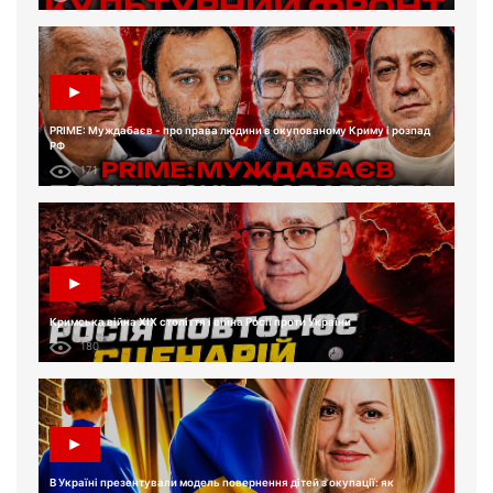
PRIME: Муждабаєв - про права людини в окупованому Криму і розпад
РФ
171
Кримська війна XIX століття і війна Росії проти України
180
В Україні презентували модель повернення дітей з окупації: як