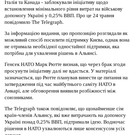
Італія та Канада - заблокували ініціативу щодо
встановлення мінімального рівня витрат на військову
допомогу Україні у 0,25% ВВП. Про це 24 травня
повідомило The Telegraph.
За інформацією видання, цю пропозицію розглядали як
можливий спосіб посилити підтримку Києва, однак вона
не отримала необхідної одностайної підтримки, яка
потрібна для ухвалення рішень в Альянсі.
Генсек НАТО Марк Рютте визнав, що через брак згоди
просунути ініціативу далі не вдасться. У матеріалі
зазначається, що Рютте планував винести це питання на
затвердження під час майбутнього саміту НАТО в
Анкарі, але обговорення виявили розбіжності між
союзниками.
The Telegraph також повідомляє, що щонайменше сім
країн-членів Альянсу, які вже витрачають на допомогу
Україні понад 0,25% ВВП, підтримали ідею. Водночас
рішення в НАТО ухвалюються лише консенсусом усіх