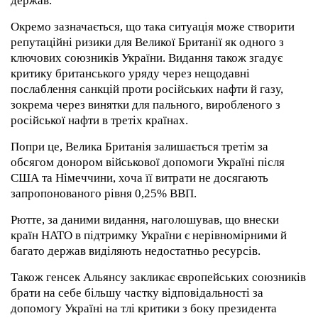
держав.
Окремо зазначається, що така ситуація може створити
репутаційні ризики для Великої Британії як одного з
ключових союзників України. Видання також згадує
критику британського уряду через нещодавні
послаблення санкцій проти російських нафти й газу,
зокрема через винятки для пального, виробленого з
російської нафти в третіх країнах.
Попри це, Велика Британія залишається третім за
обсягом донором військової допомоги Україні після
США та Німеччини, хоча її витрати не досягають
запропонованого рівня 0,25% ВВП.
Рютте, за даними видання, наголошував, що внески
країн НАТО в підтримку України є нерівномірними й
багато держав виділяють недостатньо ресурсів.
Також генсек Альянсу закликає європейських союзників
брати на себе більшу частку відповідальності за
допомогу Україні на тлі критики з боку президента