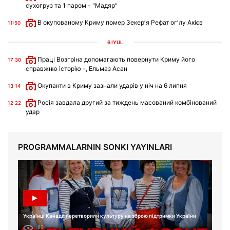
сухогруз та 1 паром - "Мадяр"
В окупованому Криму помер Зекерʼя Рефат огʼлу Акієв
11:50
6 IYÜL
Праці Возгріна допомагають повернути Криму його
17:30
справжню історію -, Ельмаз Асан
Окупанти в Криму зазнали ударів у ніч на 6 липня
13:14
Росія завдала другий за тиждень масований комбінований
12:22
удар
PROGRAMMALARNIN SONKI YAYINLARI
Українці Канади перетворили культуру на зброю підтримки України
89