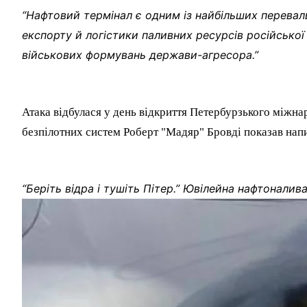
“Нафтовий термінал є одним із найбільших перевал
експорту й логістики паливних ресурсів російської 
військових формувань держави-агресора.”
Атака відбулася у день відкриття Петербурзького міжн
безпілотних систем Роберт "Мадяр" Бровді показав напис
“Беріть відра і тушіть Пітер.” Ювілейна нафтонали