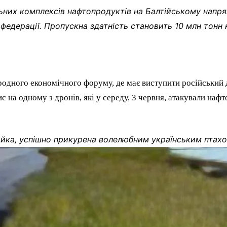
ьних комплексів нафтопродуктів на Балтійському напрям
федерації. Пропускна здатність становить 10 млн тонн н
ародного економічного форуму, де має виступити російськи
 на одному з дронів, які у середу, 3 червня, атакували наф
вайка, успішно прикурена волелюбним українським птахо