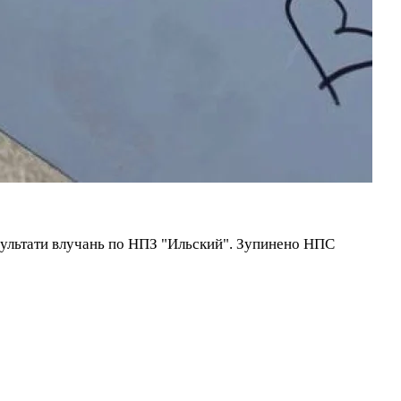
зультати влучань по НПЗ "Ильский". Зупинено НПС