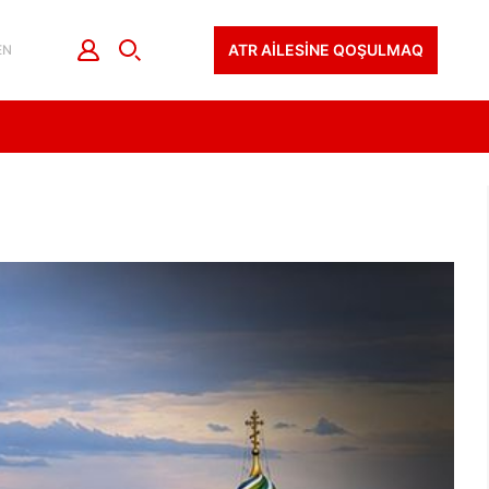
ATR AİLESİNE QOŞULMAQ
EN