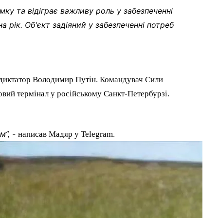
ку та відіграє важливу роль у забезпеченні
а рік. Об'єкт задіяний у забезпеченні потреб
й диктатор Володимир Путін. Командувач Сили
товий термінал у російському Санкт-Петербурзі.
м”, -
написав Мадяр у Telegram.