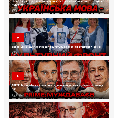
Після війни українці масово переходять на українську мову — Лариса
Масенко
80
Українці Канади перетворили культуру на зброю підтримки України
163
PRIME: Муждабаєв - про права людини в окупованому Криму і розпад
РФ
237