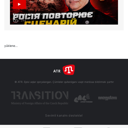
Кримська війна XIX століття і війна Росії проти України
244
yüklene...
© ATR. Episi aqlar qorçalangan. Çümleler qullanılganı vaqıt menbaa bildirmek şarttır
Sevimli kanalnı destekle!