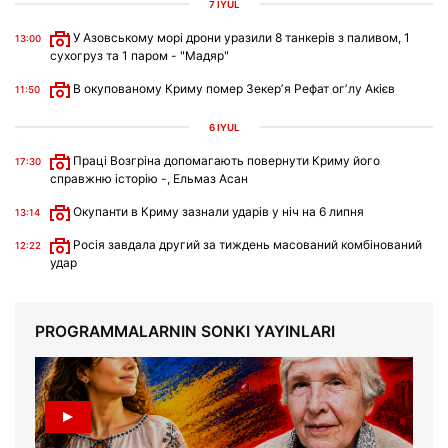
7 IYÜL
У Азовському морі дрони уразили 8 танкерів з паливом, 1
13:00
сухогруз та 1 паром - "Мадяр"
В окупованому Криму помер Зекерʼя Рефат огʼлу Акієв
11:50
6 IYÜL
Праці Возгріна допомагають повернути Криму його
17:30
справжню історію -, Ельмаз Асан
Окупанти в Криму зазнали ударів у ніч на 6 липня
13:14
Росія завдала другий за тиждень масований комбінований
12:22
удар
PROGRAMMALARNIN SONKI YAYINLARI