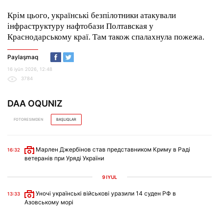
Крім цього, українські безпілотники атакували
інфраструктуру нафтобази Полтавская у
Краснодарському краї. Там також спалахнула пожежа.
Paylaşmaq
16 iyün 2026, 12:48
3784
DAA OQUNIZ
FOTORESIMDEN
BAŞLIQLAR
Марлен Джербінов став представником Криму в Раді
16:32
ветеранів при Уряді України
9 IYÜL
Уночі українські військові уразили 14 суден РФ в
13:33
Азовському морі