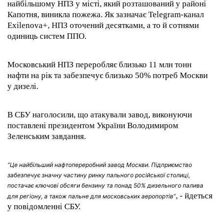
найбільшому НПЗ у місті, який розташований у районі
Капотня, виникла пожежа. Як зазначає Telegram-канал
Exilenova+, НПЗ оточений десятками, а то й сотнями
одиниць систем ППО.
Московський НПЗ переробляє близько 11 млн тонн
нафти на рік та забезпечує близько 50% потреб Москви
у дизелі.
В СБУ наголосили, що атакували завод, виконуючи
поставлені президентом України Володимиром
Зеленським завдання.
“Це найбільший нафтопереробний завод Москви. Підприємство
забезпечує значну частину ринку пального російської столиці,
постачає ключові обсяги бензину та понад 50% дизельного палива
, - йдеться
для регіону, а також пальне для московських аеропортів”
у повідомленні СБУ.