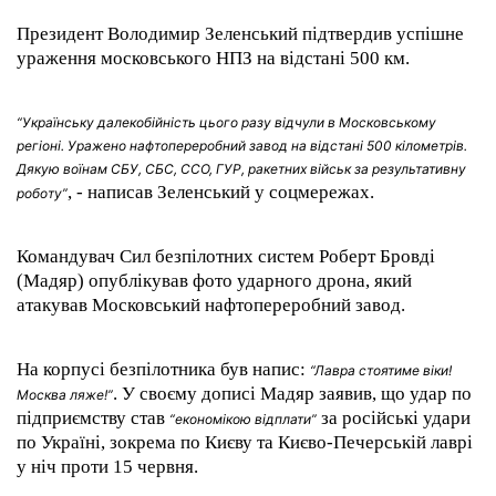
Президент Володимир Зеленський підтвердив успішне
ураження московського НПЗ на відстані 500 км.
“Українську далекобійність цього разу відчули в Московському
регіоні. Уражено нафтопереробний завод на відстані 500 кілометрів.
Дякую воїнам СБУ, СБС, ССО, ГУР, ракетних військ за результативну
, - написав Зеленський у соцмережах.
роботу”
Командувач Сил безпілотних систем Роберт Бровді
(Мадяр) опублікував фото ударного дрона, який
атакував Московський нафтопереробний завод.
На корпусі безпілотника був напис:
“Лавра стоятиме віки!
. У своєму дописі Мадяр заявив, що удар по
Москва ляже!”
підприємству став
за російські удари
“економікою відплати”
по Україні, зокрема по Києву та Києво-Печерській лаврі
у ніч проти 15 червня.