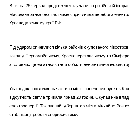
В ніч на 25 червня продовжились удари по російській інфра
Масована атака безпілотників спричинила перебої з елект
Краснодарському краї РФ.
Під ударом опинилися кілька районів окупованого півострова
також у Первомайському, Красноперекопському та Сімферо
з головних цілей атаки стали об’єкти енергетичної інфрастр
Унаслідок пошкоджень частина міст і населених пунктів К
відсутність світла тривала понад 20 годин. Окупаційна в
електроенергії. Так званий губернатор міста Михайло Разв
стабілізації роботи енергосистеми.