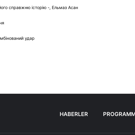
ого справжню історію -, Ельмаз Асан
ня
омбінований удар
HABERLER
PROGRAMM