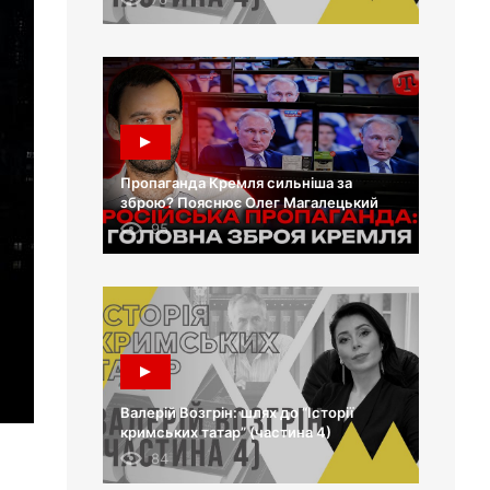
Пропаганда Кремля сильніша за
зброю? Пояснює Олег Магалецький
95
Валерій Возгрін: шлях до “Історії
кримських татар” (частина 4)
84