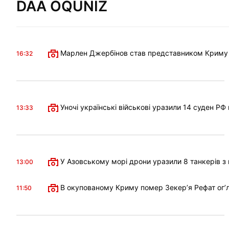
DAA OQUNIZ
Марлен Джербінов став представником Криму в 
16:32
Уночі українські військові уразили 14 суден РФ
13:33
У Азовському морі дрони уразили 8 танкерів з 
13:00
В окупованому Криму помер Зекерʼя Рефат огʼл
11:50