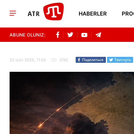
HABERLER
PRO
ABUNE OLUNIZ:
25 iyün 2026, 11:05
3742