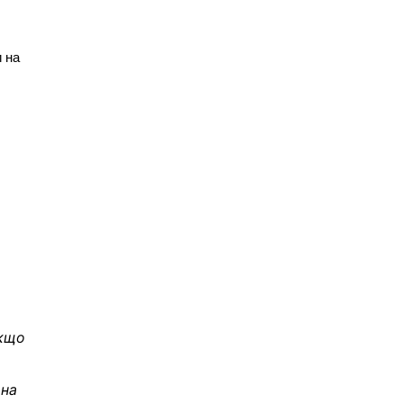
и на
якщо
 на