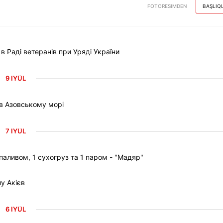
FOTORESIMDEN
BAŞLIQ
Раді ветеранів при Уряді України
9 IYÜL
 в Азовському морі
7 IYÜL
паливом, 1 сухогруз та 1 паром - "Мадяр"
у Акієв
6 IYÜL