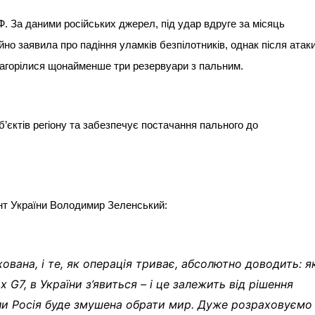
 За даними російських джерел, під удар вдруге за місяць
о заявила про падіння уламків безпілотників, однак після атак
загорілися щонайменше три резервуари з пальним.
’єктів регіону та забезпечує постачання пального до
нт України Володимир Зеленський:
ована, і те, як операція триває, абсолютно доводить: 
G7, в України з’явиться – і це залежить від рішення
ли Росія буде змушена обрати мир. Дуже розраховуємо