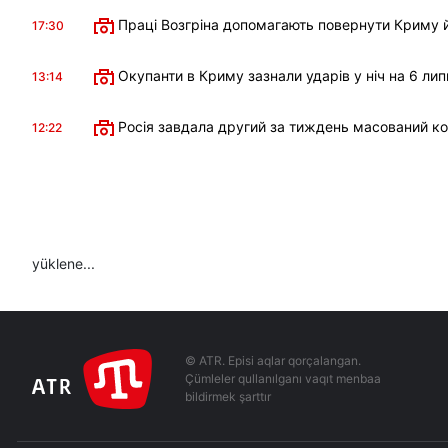
Праці Возгріна допомагають повернути Криму й
17:30
Окупанти в Криму зазнали ударів у ніч на 6 лип
13:14
Росія завдала другий за тиждень масований к
12:22
yüklene...
© ATR. Episi aqlar qorçalangan.
Çümleler qullanılganı vaqıt menbaa
bildirmek şarttır