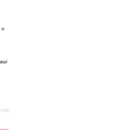
 із
аші
3742