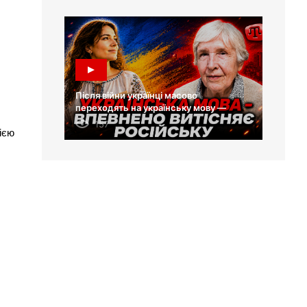
Після війни українці масово
переходять на українську мову —
Лариса Масенко
157
ією