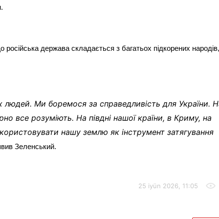
.
що російська держава складається з багатьох підкорених народів,
 людей. Ми боремося за справедливість для України. Н
но все розуміють. На півдні нашої країни, в Криму, на
икористовувати нашу землю як інструмент затягування
явив Зеленський.
25 iyün 2026, 11:05