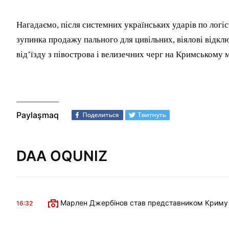
Нагадаємо, після системних українських ударів по логіс
зупинка продажу пального для цивільних, віялові відклю
від’їзду з півострова і велизечних черг на Кримському м
Paylaşmaq
DAA OQUNIZ
Марлен Джербінов став представником Криму в 
16:32