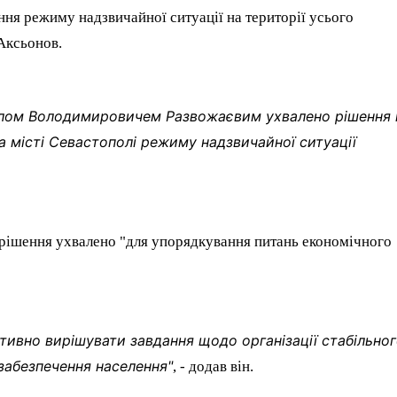
ня режиму надзвичайної ситуації на території усього
Аксьонов.
йлом Володимировичем Развожаєвим ухвалено рішення 
та місті Севастополі режиму надзвичайної ситуації
е рішення ухвалено "для упорядкування питань економічного
вно вирішувати завдання щодо організації стабільно
забезпечення населення"
, - додав він.