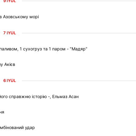
9 IYÜL
 в Азовському морі
7 IYÜL
паливом, 1 сухогруз та 1 паром - "Мадяр"
у Акієв
6 IYÜL
ого справжню історію -, Ельмаз Асан
ня
омбінований удар