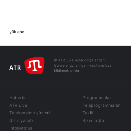
yüklene...
© ATR. Episi aqlar qorçalangan.
Çümleler qullanılganı vaqıt menbaa
bildirmek şarttır
Haberler
Programmalar
ATR Live
Teleprogrammalar
Telekanalnın yüzleri
Teklif
Giz siyaseti
Bizim aqta
info@atr.ua