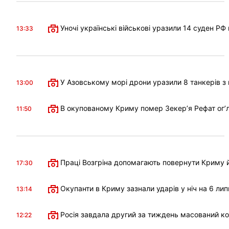
Уночі українські військові уразили 14 суден РФ
13:33
У Азовському морі дрони уразили 8 танкерів з 
13:00
В окупованому Криму помер Зекерʼя Рефат огʼл
11:50
Праці Возгріна допомагають повернути Криму й
17:30
Окупанти в Криму зазнали ударів у ніч на 6 лип
13:14
Росія завдала другий за тиждень масований к
12:22