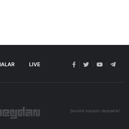
ALAR
LIVE
Sevimli kanalnı destekle!