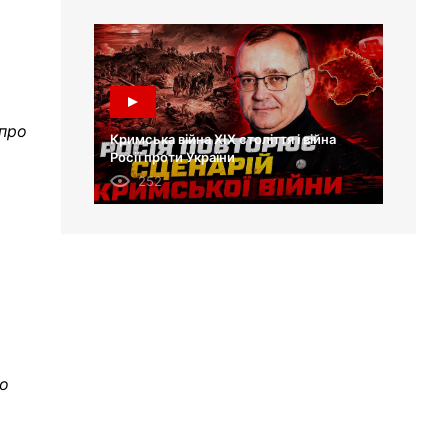
про
Кримська війна XIX століття і війна
Росії проти України
252
го