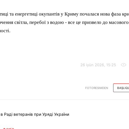
тиці та енергетиці окупантів у Криму почалася нова фаза кр
чення світла, перебої з водою - все це призвело до масового
ості.
26 iyün 2026, 15:25
FOTORESIMDEN
BAŞLIQ
Раді ветеранів при Уряді України