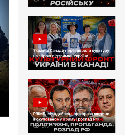
Українці Канади перетворили культуру
на зброю підтримки України
170
PRIME: Муждабаєв - про права людини
в окупованому Криму і розпад РФ
245