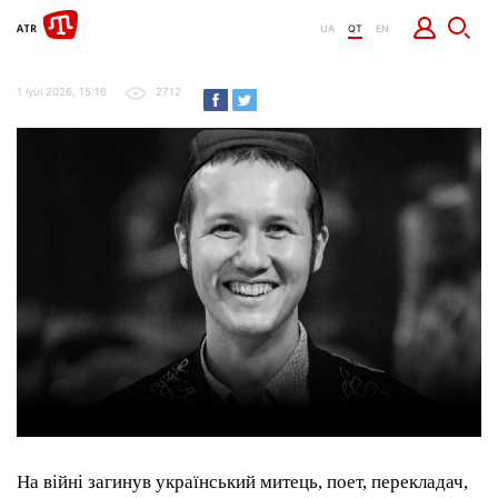
UA
QT
EN
1 iyül 2026, 15:16
2712
На війні загинув український митець, поет, перекладач,