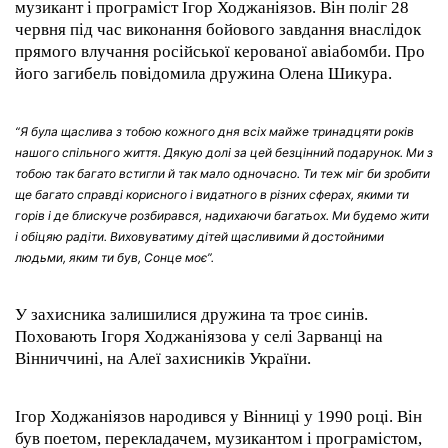
музикант і програміст Ігор Ходжаніязов. Він поліг 28
червня під час виконання бойового завдання внаслідок
прямого влучання російської керованої авіабомби. Про
його загибель повідомила дружина Олена Шикура.
“Я була щаслива з тобою кожного дня всіх майже тринадцяти років
нашого спільного життя. Дякую долі за цей безцінний подарунок. Ми з
тобою так багато встигли й так мало одночасно. Ти теж міг би зробити
ще багато справді корисного і видатного в різних сферах, якими ти
горів і де блискуче розбирався, надихаючи багатьох. Ми будемо жити
і обіцяю радіти. Виховуватиму дітей щасливими й достойними
людьми, яким ти був, Сонце моє”.
У захисника залишилися дружина та троє синів.
Поховають Ігоря Ходжаніязова у селі Зарванці на
Вінниччині, на Алеї захисників України.
Ігор Ходжаніязов народився у Вінниці у 1990 році. Він
був поетом, перекладачем, музикантом і програмістом,