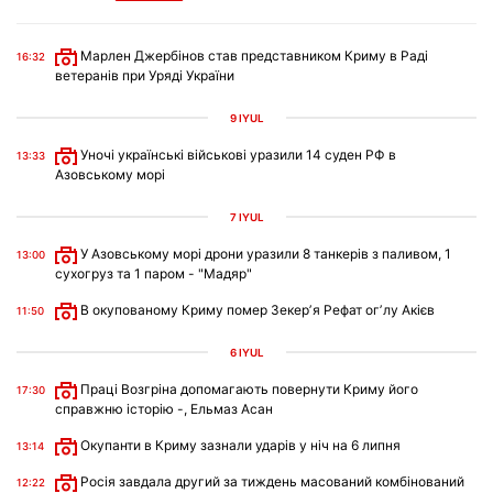
Марлен Джербінов став представником Криму в Раді
16:32
ветеранів при Уряді України
9 IYÜL
Уночі українські військові уразили 14 суден РФ в
13:33
Азовському морі
7 IYÜL
У Азовському морі дрони уразили 8 танкерів з паливом, 1
13:00
сухогруз та 1 паром - "Мадяр"
В окупованому Криму помер Зекерʼя Рефат огʼлу Акієв
11:50
6 IYÜL
Праці Возгріна допомагають повернути Криму його
17:30
справжню історію -, Ельмаз Асан
Окупанти в Криму зазнали ударів у ніч на 6 липня
13:14
Росія завдала другий за тиждень масований комбінований
12:22