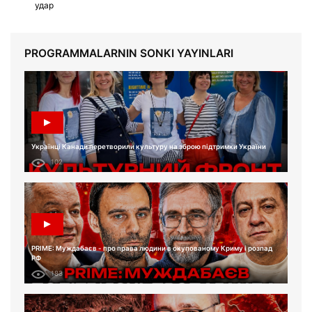
удар
PROGRAMMALARNIN SONKI YAYINLARI
Українці Канади перетворили культуру на зброю підтримки України
102
PRIME: Муждабаєв - про права людини в окупованому Криму і розпад
РФ
183