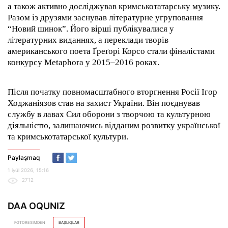
а також активно досліджував кримськотатарську музику.
Разом із друзями заснував літературне угруповання
“Новий шинок”. Його вірші публікувалися у
літературних виданнях, а переклади творів
американського поета Ґреґорі Корсо стали фіналістами
конкурсу Metaphora у 2015–2016 роках.
Після початку повномасштабного вторгнення Росії Ігор
Ходжаніязов став на захист України. Він поєднував
службу в лавах Сил оборони з творчою та культурною
діяльністю, залишаючись відданим розвитку української
та кримськотатарської культури.
Paylaşmaq
1 iyül 2026, 15:16
2712
DAA OQUNIZ
FOTORESIMDEN
BAŞLIQLAR