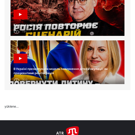
Кримська війна XIX століття і війна Росії проти України
191
В Україні презентували модель повернення дітей з окупації: як
працюватиме реінтеграція
309
yüklene...