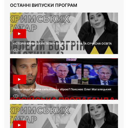
ОСТАННІ ВИПУСКИ ПРОГРАМ
«ІСТОРІЯ КРИМСЬКИХ ТАТАР» ВАЛЕРІЯ ВОЗГРІНА ТА СУЧАСНА ОСВІТА
64
Пропаганда Кремля сильніша за зброю? Пояснює Олег Магалецький
84