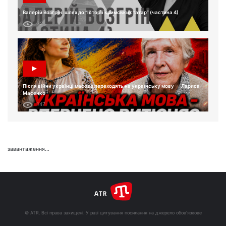
Валерій Возгрін: шлях до “Історії кримських татар” (частина 4)
72
Після війни українці масово переходять на українську мову — Лариса
Масенко
147
завантаження...
© ATR. Всі права захищені. У разі цитування посилання на джерело обов'язкове