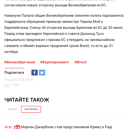
согласовали новую отсрочку выхода Великобритании из ЕС.
Накануне Палата общин Великобритании (нижняя палата парламента)
поддержала обращение премьер-министра Терезы Мэй к
Европейскому Союзу об отсрочке выхода Британии из ЕС до 30 июня.
Перед этим президент Европейского совета Дональд Туск
официально предложил странам ЕС утвердить на чрезвычайном
саммите «гибкий» вариант продления срока Brexit, то есть до 31
октября.
#Великобритания
#Европарламент
#Brexit
Поділитися
8 травня 2019, 08:42
1431
ЧИТАЙТЕ ТАКОЖ
З ФОТО
ЗАГОЛОВКИ
Марлен Джербінов став представником Криму в Раді
16:32