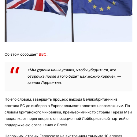
Об этом сообщает
ВВС
.
«Мы удвоим наши усилия, чтобы убедиться, что
отсрочка после этого будет как можно короче», —
заявил Лидингтон.
По его словам, завершить процесс выхода Великобритании из
состава ЕС до выборов в Европарламент является невозможным. По
словам британского чиновника, премьер-министр страны Тереза Мэй
продолжает переговоры с оппозиционной Лейбористской партией о
поддержке ею соглашения о Brexit.
Напомним, страны Евросоюза на экстренном саммите 10 апреля