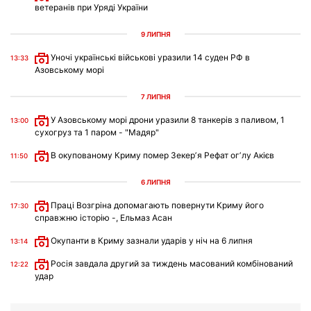
ветеранів при Уряді України
9 ЛИПНЯ
Уночі українські військові уразили 14 суден РФ в
13:33
Азовському морі
7 ЛИПНЯ
У Азовському морі дрони уразили 8 танкерів з паливом, 1
13:00
сухогруз та 1 паром - "Мадяр"
В окупованому Криму помер Зекерʼя Рефат огʼлу Акієв
11:50
6 ЛИПНЯ
Праці Возгріна допомагають повернути Криму його
17:30
справжню історію -, Ельмаз Асан
Окупанти в Криму зазнали ударів у ніч на 6 липня
13:14
Росія завдала другий за тиждень масований комбінований
12:22
удар