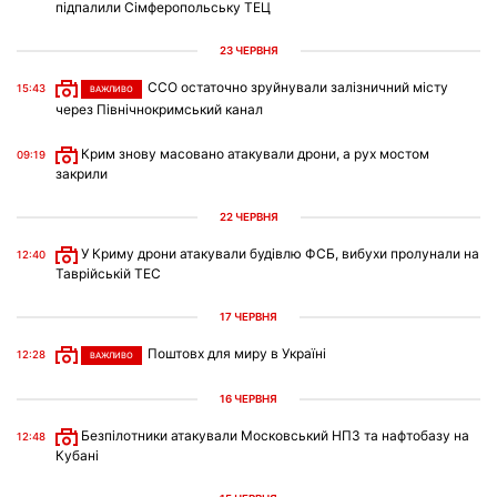
підпалили Сімферопольську ТЕЦ
23 ЧЕРВНЯ
ССО остаточно зруйнували залізничний місту
15:43
ВАЖЛИВО
через Північнокримський канал
Крим знову масовано атакували дрони, а рух мостом
09:19
закрили
22 ЧЕРВНЯ
У Криму дрони атакували будівлю ФСБ, вибухи пролунали на
12:40
Таврійській ТЕС
17 ЧЕРВНЯ
Поштовх для миру в Україні
12:28
ВАЖЛИВО
16 ЧЕРВНЯ
Безпілотники атакували Московський НПЗ та нафтобазу на
12:48
Кубані