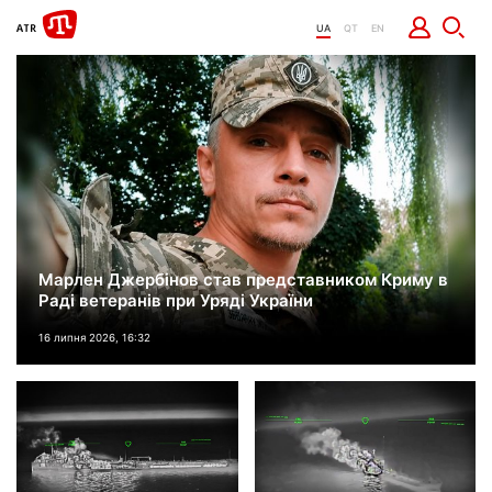
UA
QT
EN
Марлен Джербінов став представником Криму в
Раді ветеранів при Уряді України
16 липня 2026, 16:32