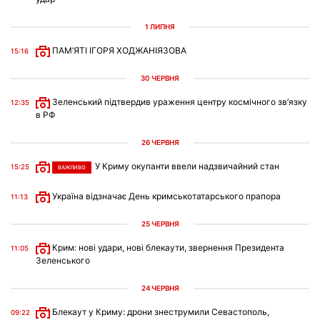
1 ЛИПНЯ
ПАМ’ЯТІ ІГОРЯ ХОДЖАНІЯЗОВА
15:16
30 ЧЕРВНЯ
Зеленський підтвердив ураження центру космічного зв’язку
12:35
в РФ
26 ЧЕРВНЯ
У Криму окупанти ввели надзвичайний стан
15:25
ВАЖЛИВО
Україна відзначає День кримськотатарського прапора
11:13
25 ЧЕРВНЯ
Крим: нові удари, нові блекаути, звернення Президента
11:05
Зеленського
24 ЧЕРВНЯ
Блекаут у Криму: дрони знеструмили Севастополь,
09:22