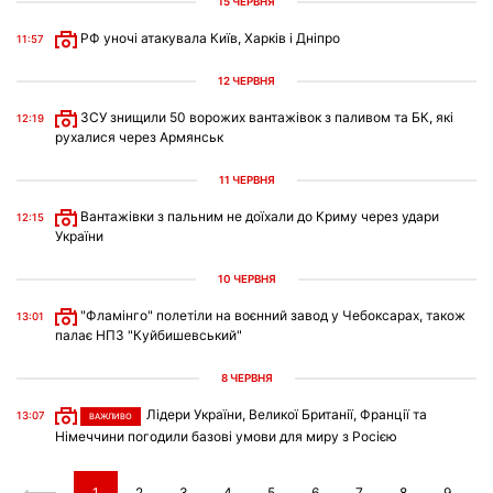
15 ЧЕРВНЯ
РФ уночі атакувала Київ, Харків і Дніпро
11:57
12 ЧЕРВНЯ
ЗСУ знищили 50 ворожих вантажівок з паливом та БК, які
12:19
рухалися через Армянськ
11 ЧЕРВНЯ
Вантажівки з пальним не доїхали до Криму через удари
12:15
України
10 ЧЕРВНЯ
"Фламінго" полетіли на воєнний завод у Чебоксарах, також
13:01
палає НПЗ "Куйбишевський"
8 ЧЕРВНЯ
Лідери України, Великої Британії, Франції та
13:07
ВАЖЛИВО
Німеччини погодили базові умови для миру з Росією
1
2
3
4
5
6
7
8
9