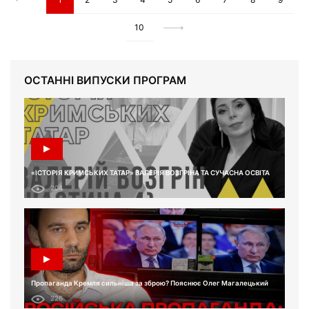
10
ОСТАННІ ВИПУСКИ ПРОГРАМ
«ІСТОРІЯ КРИМСЬКИХ ТАТАР» ВАЛЕРІЯ ВОЗГРІНА ТА СУЧАСНА ОСВІТА
204
Пропаганда Кремля сильніша за зброю? Пояснює Олег Магалецький
226