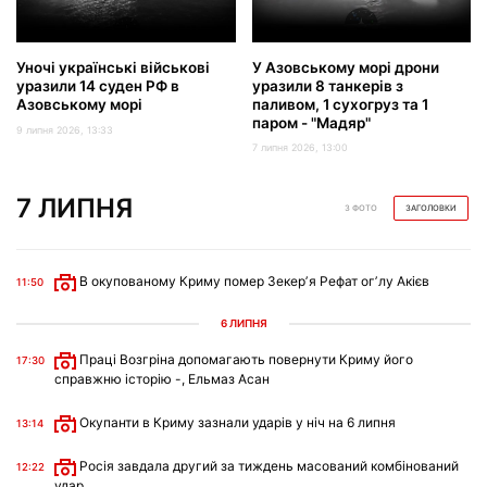
Уночі українські військові
У Азовському морі дрони
уразили 14 суден РФ в
уразили 8 танкерів з
Азовському морі
паливом, 1 сухогруз та 1
паром - "Мадяр"
9 липня 2026, 13:33
7 липня 2026, 13:00
7 ЛИПНЯ
З ФОТО
ЗАГОЛОВКИ
В окупованому Криму помер Зекерʼя Рефат огʼлу Акієв
11:50
6 ЛИПНЯ
Праці Возгріна допомагають повернути Криму його
17:30
справжню історію -, Ельмаз Асан
Окупанти в Криму зазнали ударів у ніч на 6 липня
13:14
Росія завдала другий за тиждень масований комбінований
12:22
удар