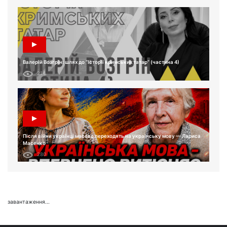
Валерій Возгрін: шлях до “Історії кримських татар” (частина 4)
214
Після війни українці масово переходять на українську мову — Лариса
Масенко
280
завантаження...