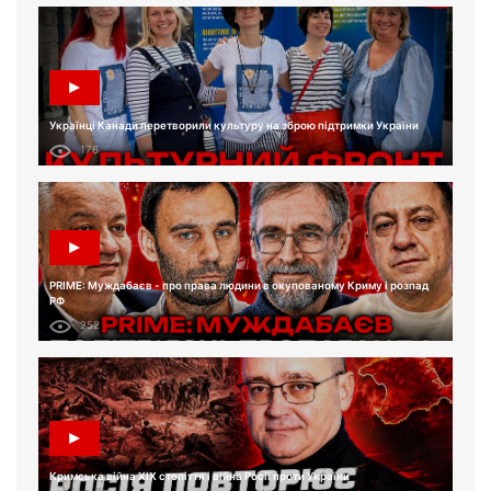
Українці Канади перетворили культуру на зброю підтримки України
176
PRIME: Муждабаєв - про права людини в окупованому Криму і розпад
РФ
252
Кримська війна XIX століття і війна Росії проти України