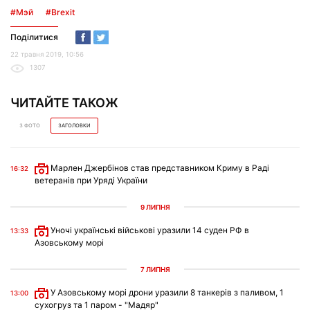
#Мэй
#Brexit
Поділитися
22 травня 2019, 10:56
1307
ЧИТАЙТЕ ТАКОЖ
З ФОТО
ЗАГОЛОВКИ
Марлен Джербінов став представником Криму в Раді
16:32
ветеранів при Уряді України
9 ЛИПНЯ
Уночі українські військові уразили 14 суден РФ в
13:33
Азовському морі
7 ЛИПНЯ
У Азовському морі дрони уразили 8 танкерів з паливом, 1
13:00
сухогруз та 1 паром - "Мадяр"