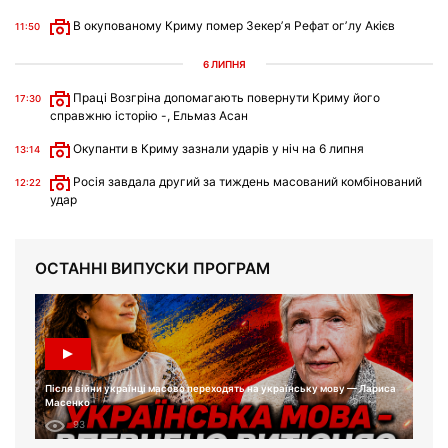
В окупованому Криму помер Зекерʼя Рефат огʼлу Акієв
11:50
6 ЛИПНЯ
Праці Возгріна допомагають повернути Криму його
17:30
справжню історію -, Ельмаз Асан
Окупанти в Криму зазнали ударів у ніч на 6 липня
13:14
Росія завдала другий за тиждень масований комбінований
12:22
удар
ОСТАННІ ВИПУСКИ ПРОГРАМ
Після війни українці масово переходять на українську мову — Лариса
Масенко
93