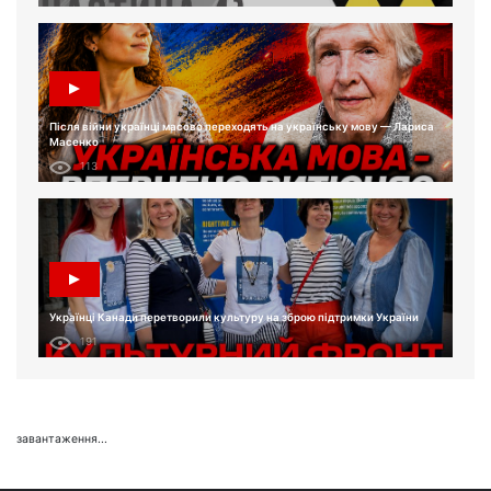
Після війни українці масово переходять на українську мову — Лариса
Масенко
113
Українці Канади перетворили культуру на зброю підтримки України
191
завантаження...