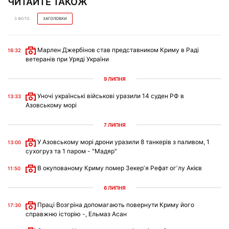
ЧИТАЙТЕ ТАКОЖ
З ФОТО
ЗАГОЛОВКИ
Марлен Джербінов став представником Криму в Раді
16:32
ветеранів при Уряді України
9 ЛИПНЯ
Уночі українські військові уразили 14 суден РФ в
13:33
Азовському морі
7 ЛИПНЯ
У Азовському морі дрони уразили 8 танкерів з паливом, 1
13:00
сухогруз та 1 паром - "Мадяр"
В окупованому Криму помер Зекерʼя Рефат огʼлу Акієв
11:50
6 ЛИПНЯ
Праці Возгріна допомагають повернути Криму його
17:30
справжню історію -, Ельмаз Асан