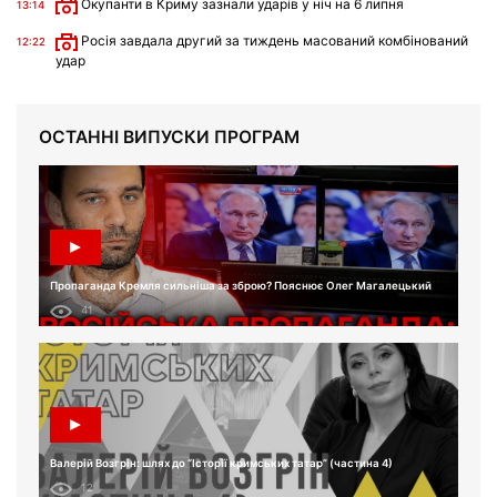
Окупанти в Криму зазнали ударів у ніч на 6 липня
13:14
Росія завдала другий за тиждень масований комбінований
12:22
удар
ОСТАННІ ВИПУСКИ ПРОГРАМ
Пропаганда Кремля сильніша за зброю? Пояснює Олег Магалецький
41
Валерій Возгрін: шлях до “Історії кримських татар” (частина 4)
12