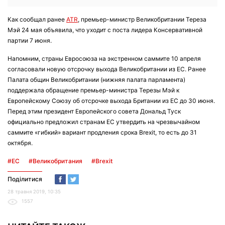
Как сообщал ранее
ATR
, премьер-министр Великобритании Тереза
Мэй 24 мая объявила, что уходит с поста лидера Консервативной
партии 7 июня.
Напомним, страны Евросоюза на экстренном саммите 10 апреля
согласовали новую отсрочку выхода Великобритании из ЕС. Ранее
Палата общин Великобритании (нижняя палата парламента)
поддержала обращение премьер-министра Терезы Мэй к
Европейскому Союзу об отсрочке выхода Британии из ЕС до 30 июня.
Перед этим президент Европейского совета Дональд Туск
официально предложил странам ЕС утвердить на чрезвычайном
саммите «гибкий» вариант продления срока Brexit, то есть до 31
октября.
#ЕС
#Великобритания
#Brexit
Поділитися
28 травня 2019, 10:35
1557