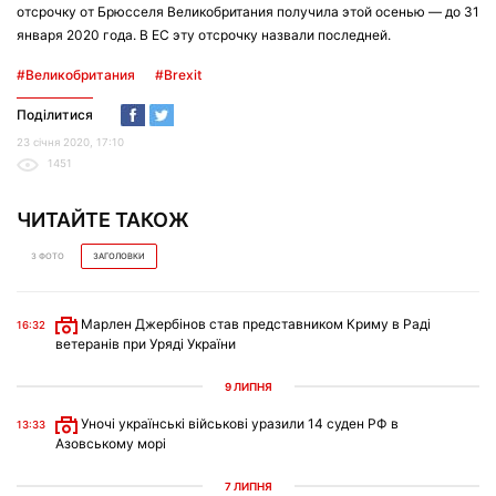
отсрочку от Брюсселя Великобритания получила этой осенью — до 31
января 2020 года. В ЕС эту отсрочку назвали последней.
#Великобритания
#Brexit
Поділитися
23 січня 2020, 17:10
1451
ЧИТАЙТЕ ТАКОЖ
З ФОТО
ЗАГОЛОВКИ
Марлен Джербінов став представником Криму в Раді
16:32
ветеранів при Уряді України
9 ЛИПНЯ
Уночі українські військові уразили 14 суден РФ в
13:33
Азовському морі
7 ЛИПНЯ