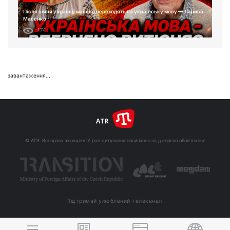
Після війни українці масово переходять на українську мову — Лариса
Масенко
174
завантаження...
© ATR. Всі права захищені. У разі цитування посилання на джерело обов'язкове
Підтримай улюблений телеканал!