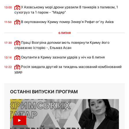
У Азовському морі дрони уразили 8 танкерів з паливом, 1
13:00
сухогруз та 1 паром - "Мадяр"
В окупованому Криму помер Зекерʼя Рефат огʼлу Акієв
11:50
6 ЛИПНЯ
Праці Возгріна допомагають повернути Криму його
17:30
справжню історію -, Ельмаз Асан
Окупанти в Криму зазнали ударів у ніч на 6 липня
13:14
Росія завдала другий за тиждень масований комбінований
12:22
удар
ОСТАННІ ВИПУСКИ ПРОГРАМ