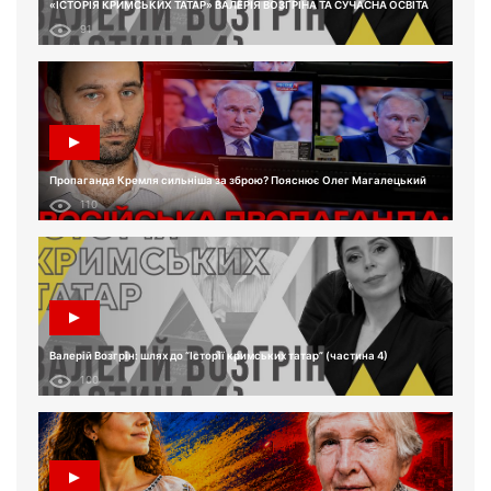
«ІСТОРІЯ КРИМСЬКИХ ТАТАР» ВАЛЕРІЯ ВОЗГРІНА ТА СУЧАСНА ОСВІТА
91
Пропаганда Кремля сильніша за зброю? Пояснює Олег Магалецький
110
Валерій Возгрін: шлях до “Історії кримських татар” (частина 4)
100