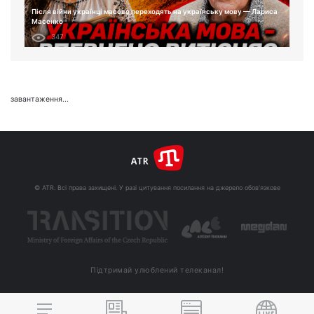
Після війни українці масово переходять на українську мову — Лариса
Масенко
347
завантаження...
© ATR. Всі права захищені. У разі цитування посилання на джерело обов'язкове
Підтримай улюблений телеканал!