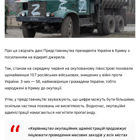
Про це свідчать дані Представництва президента України в Криму з
посиланням на відкриті джерела.
Так, станом на середину червня на окупованому півострові поховали
щонайменше 107 російських військових, знищених у війні проти
України. З них — 56, найімовірніше громадяни України, тобто
народжені в Криму до окупації.
Утім, у представництві зауважують, що цифри можуть бути більшими,
оскільки частина поховань не висвітлюють. Водночас, окупаційні
адміністрації намагаються нагнітати пропаганду.
«Керівництво окупаційних адміністрацій продовжує
ініціювати проведення масових заходів у всіх містах