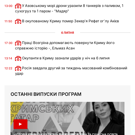
У Азовському морі дрони уразили 8 танкерів з паливом, 1
13:00
сухогруз та 1 паром - "Мадяр"
В окупованому Криму помер Зекерʼя Рефат огʼлу Акієв
11:50
6 ЛИПНЯ
Праці Возгріна допомагають повернути Криму його
17:30
справжню історію -, Ельмаз Асан
Окупанти в Криму зазнали ударів у ніч на 6 липня
13:14
Росія завдала другий за тиждень масований комбінований
12:22
удар
ОСТАННІ ВИПУСКИ ПРОГРАМ
«ІСТОРІЯ КРИМСЬКИХ ТАТАР» ВАЛЕРІЯ ВОЗГРІНА ТА СУЧАСНА ОСВІТА