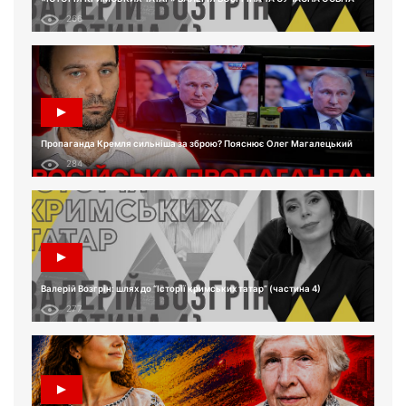
266
Пропаганда Кремля сильніша за зброю? Пояснює Олег Магалецький
284
Валерій Возгрін: шлях до “Історії кримських татар” (частина 4)
277