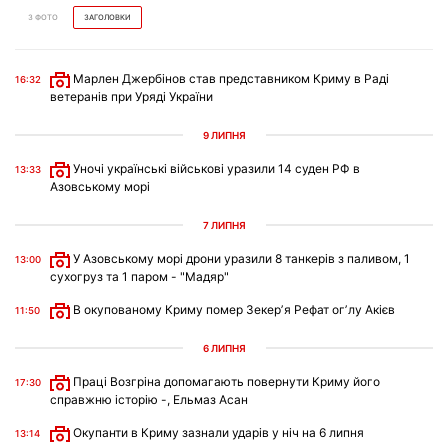
З ФОТО
ЗАГОЛОВКИ
Марлен Джербінов став представником Криму в Раді
16:32
ветеранів при Уряді України
9 ЛИПНЯ
Уночі українські військові уразили 14 суден РФ в
13:33
Азовському морі
7 ЛИПНЯ
У Азовському морі дрони уразили 8 танкерів з паливом, 1
13:00
сухогруз та 1 паром - "Мадяр"
В окупованому Криму помер Зекерʼя Рефат огʼлу Акієв
11:50
6 ЛИПНЯ
Праці Возгріна допомагають повернути Криму його
17:30
справжню історію -, Ельмаз Асан
Окупанти в Криму зазнали ударів у ніч на 6 липня
13:14