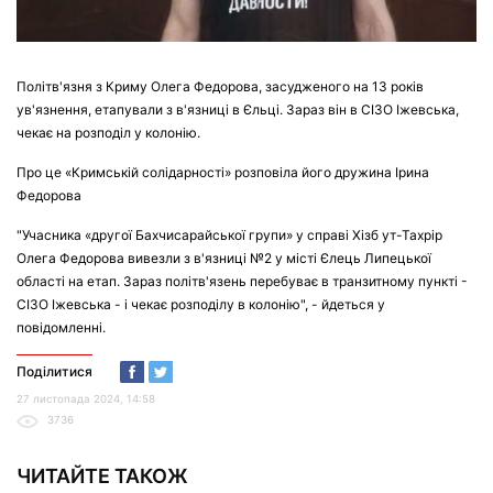
Політв'язня з Криму Олега Федорова, засудженого на 13 років
ув'язнення, етапували з в'язниці в Єльці. Зараз він в СІЗО Іжевська,
чекає на розподіл у колонію.
Про це «Кримській солідарності» розповіла його дружина Ірина
Федорова
"Учасника «другої Бахчисарайської групи» у справі Хізб ут-Тахрір
Олега Федорова вивезли з в'язниці №2 у місті Єлець Липецької
області на етап. Зараз політв'язень перебуває в транзитному пункті -
СІЗО Іжевська - і чекає розподілу в колонію", - йдеться у
повідомленні.
Поділитися
27 листопада 2024, 14:58
3736
ЧИТАЙТЕ ТАКОЖ