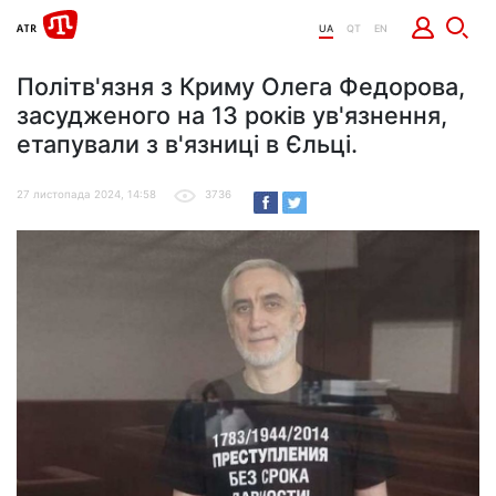
UA
QT
EN
Політв'язня з Криму Олега Федорова,
засудженого на 13 років ув'язнення,
етапували з в'язниці в Єльці.
27 листопада 2024, 14:58
3736