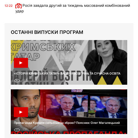
Росія завдала другий за тиждень масований комбінований
12:22
удар
ОСТАННІ ВИПУСКИ ПРОГРАМ
«ІСТОРІЯ КРИМСЬКИХ ТАТАР» ВАЛЕРІЯ ВОЗГРІНА ТА СУЧАСНА ОСВІТА
113
Пропаганда Кремля сильніша за зброю? Пояснює Олег Магалецький
131