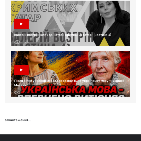
Валерій Возгрін: шлях до “Історії кримських татар” (частина 4)
121
Після війни українці масово переходять на українську мову — Лариса
Масенко
193
завантаження...