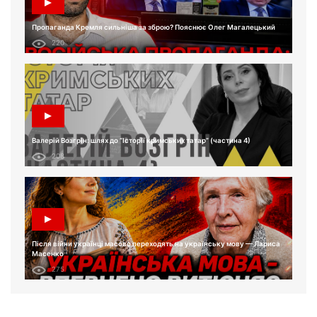
Пропаганда Кремля сильніша за зброю? Пояснює Олег Магалецький
220
Валерій Возгрін: шлях до “Історії кримських татар” (частина 4)
208
Після війни українці масово переходять на українську мову — Лариса
Масенко
275