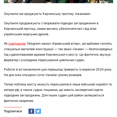
Окупанти загороджують Керченську протоку «їжаками»
Окупанти продовжують створювати підводні загородження в
Керченській протоці, намагаючись убезпечити міст від атак
українських морських дронів.
Як
повідомляє
Telegram-канал «Кримський вітер», загарбники топлять
спеціальні металеві конструкції — так звані «їжаки» — безпосередньо
під судноплавними арками Керченського мосту. Це фактично звужує
фарватер і ускладнює пересування цивільних суден.
Роботи зі встановлення цих перешкод тривають із вересня 2024 року.
На дно вже опущено сотні «їжаків» різних розмірів.
Тепер поблизу мосту можуть пересуватися лише військові кораблі та
катери рф, а також судна-лоцмани, що мають засекречені карти
підводних загороджень. Для інших суден цей район залишається
фактично закритим.
Поділитися