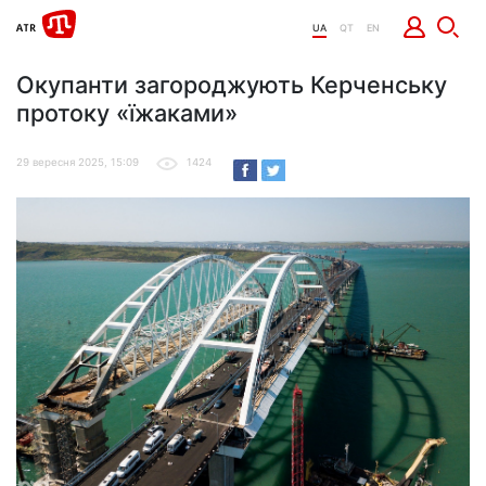
UA
QT
EN
Окупанти загороджують Керченську
протоку «їжаками»
29 вересня 2025, 15:09
1424