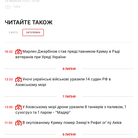
29 вересня 2025, 15:09
1424
ЧИТАЙТЕ ТАКОЖ
З ФОТО
ЗАГОЛОВКИ
Марлен Джербінов став представником Криму в Раді
16:32
ветеранів при Уряді України
9 ЛИПНЯ
Уночі українські військові уразили 14 суден РФ в
13:33
Азовському морі
7 ЛИПНЯ
У Азовському морі дрони уразили 8 танкерів з паливом, 1
13:00
сухогруз та 1 паром - "Мадяр"
В окупованому Криму помер Зекерʼя Рефат огʼлу Акієв
11:50
6 ЛИПНЯ