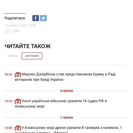
Поділитися
12 травня 2026, 13:35
1685
ЧИТАЙТЕ ТАКОЖ
З ФОТО
ЗАГОЛОВКИ
Марлен Джербінов став представником Криму в Раді
16:32
ветеранів при Уряді України
9 ЛИПНЯ
Уночі українські військові уразили 14 суден РФ в
13:33
Азовському морі
7 ЛИПНЯ
У Азовському морі дрони уразили 8 танкерів з паливом, 1
13:00
сухогруз та 1 паром - "Мадяр"