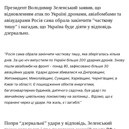
Президент Володимир Зеленський заявив, що
відновленням атак по Україні дронами, авіабомбами та
авіаударами Росія сама обрала закінчити "часткову
тишу" і нагадав, що Україна буде діяти у відповідь
дзеркально.
“Росія сама обрала закінчити часткову тишу, яка зберігалась кілька
днів. За цю ніч випустили по Україні більше 200 ударних дронів. Знову
пішли авіабомби на фронті - понад 80, зафіксовано більше 30
авіаційних ударів. Ударні дрони збивалися на Дніпровщині,
Житомирщині, Миколаївщині, Сумщині, Харківщині, Чернігівщині, в
Києві та області. Є пошкодження об’єктів енергетики,
багатоквартирних будинків, дитячого садочка, був удар і по
звичайному цивільному локомотиву на залізниці... Відомо, що є
поранені через ці удари. На жаль, є і загиблі.”
Попри “дзеркальні” удари у відповідь, Зеленський