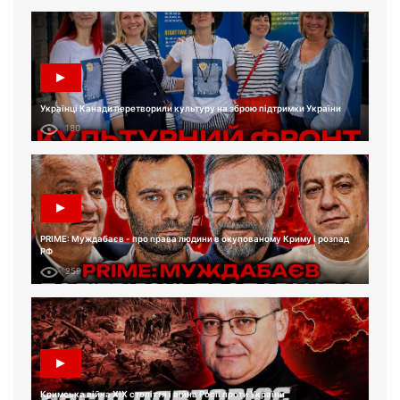
Українці Канади перетворили культуру на зброю підтримки України
180
PRIME: Муждабаєв - про права людини в окупованому Криму і розпад
РФ
259
Кримська війна XIX століття і війна Росії проти України