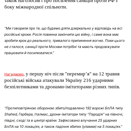
також наголосив і про посилення санкцій проти РФ з
боку міжнародної спільноти.
“Ми говорили про те, що будемо діяти дзеркально у відповідь на всі
російські кроки. Росія повинна закінчити цю війну, і саме вона має
зробити крок до реального, тривалого припинення вогню. Поки цього
не сталося, санкції проти Москви потрібні та мають продовжувати
працювати й посилюватися.”
, у першу ніч після "перемир’я" на 12 травня
Нагадаємо
російські війська атакували Україну 216 ударними
безпілотниками та дронами-імітаторами різних типів.
“Протиповітряною обороною збито/подавлено 192 ворожі БпЛА типу
Shahed, Гербера, Італмас, дрони-імітатори типу "Пародія" на півночі,
півдні, сході та в центрі країни. Зафіксовано влучання 25 ударних
БпЛА на 10 локаціях, а також падіння збитих (уламки) на 5 локаціях.”