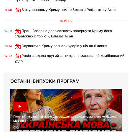
В окупованому Криму помер Зекерʼя Рефат огʼлу Акієв
11:50
6 ЛИПНЯ
Праці Возгріна допомагають повернути Криму його
17:30
справжню історію -, Ельмаз Асан
Окупанти в Криму зазнали ударів у ніч на 6 липня
13:14
Росія завдала другий за тиждень масований комбінований
12:22
удар
ОСТАННІ ВИПУСКИ ПРОГРАМ
Після війни українці масово переходять на українську мову — Лариса
Масенко
102