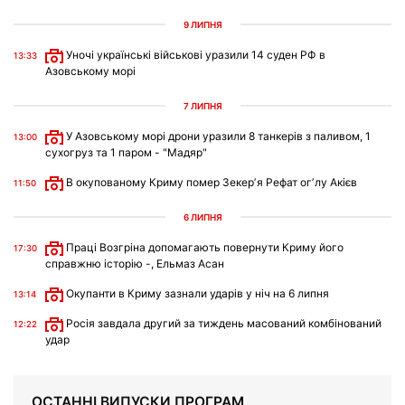
9 ЛИПНЯ
Уночі українські військові уразили 14 суден РФ в
13:33
Азовському морі
7 ЛИПНЯ
У Азовському морі дрони уразили 8 танкерів з паливом, 1
13:00
сухогруз та 1 паром - "Мадяр"
В окупованому Криму помер Зекерʼя Рефат огʼлу Акієв
11:50
6 ЛИПНЯ
Праці Возгріна допомагають повернути Криму його
17:30
справжню історію -, Ельмаз Асан
Окупанти в Криму зазнали ударів у ніч на 6 липня
13:14
Росія завдала другий за тиждень масований комбінований
12:22
удар
ОСТАННІ ВИПУСКИ ПРОГРАМ