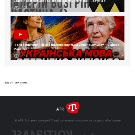
Валерій Возгрін: шлях до “Історії кримських татар” (частина 4)
102
Після війни українці масово переходять на українську мову — Лариса
Масенко
178
завантаження...
© ATR. Всі права захищені. У разі цитування посилання на джерело обов'язкове