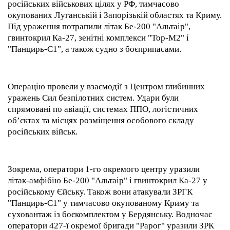
російських військових цілях у РФ, тимчасово
окупованих Луганській і Запорізькій областях та Криму.
Під ураження потрапили літак Бе-200 "Альтаір",
гвинтокрил Ка-27, зенітні комплекси "Тор-М2" і
"Панцирь-С1", а також судно з боєприпасами.
Операцію провели у взаємодії з Центром глибинних
уражень Сил безпілотних систем. Удари були
спрямовані по авіації, системах ППО, логістичних
об’єктах та місцях розміщення особового складу
російських військ.
Зокрема, оператори 1-го окремого центру уразили
літак-амфібію Бе-200 "Альтаір" і гвинтокрил Ка-27 у
російському Єйську. Також вони атакували ЗРГК
"Панцирь-С1" у тимчасово окупованому Криму та
суховантаж із боєкомплектом у Бердянську. Водночас
оператори 427-ї окремої бригади "Рарог" уразили ЗРК