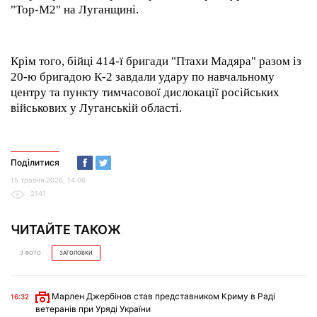
"Тор-М2" на Луганщині.
Крім того, бійці 414-ї бригади "Птахи Мадяра" разом із
20-ю бригадою К-2 завдали удару по навчальному
центру та пункту тимчасової дислокації російських
військових у Луганській області.
Поділитися
15 травня 2026, 14:06
2141
ЧИТАЙТЕ ТАКОЖ
З ФОТО
ЗАГОЛОВКИ
Марлен Джербінов став представником Криму в Раді
16:32
ветеранів при Уряді України