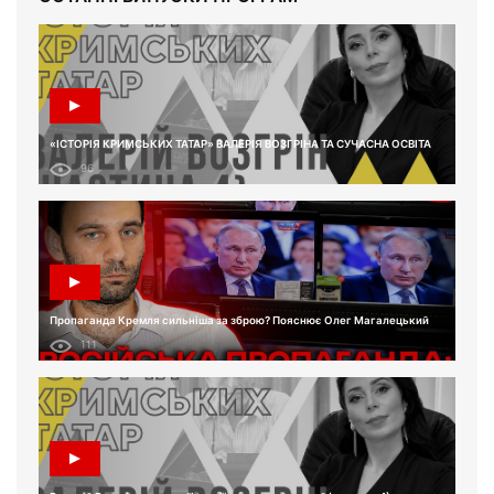
«ІСТОРІЯ КРИМСЬКИХ ТАТАР» ВАЛЕРІЯ ВОЗГРІНА ТА СУЧАСНА ОСВІТА
96
Пропаганда Кремля сильніша за зброю? Пояснює Олег Магалецький
111