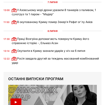
7 ЛИПНЯ
У Азовському морі дрони уразили 8 танкерів з паливом, 1
13:00
сухогруз та 1 паром - "Мадяр"
В окупованому Криму помер Зекерʼя Рефат огʼлу Акієв
11:50
6 ЛИПНЯ
Праці Возгріна допомагають повернути Криму його
17:30
справжню історію -, Ельмаз Асан
Окупанти в Криму зазнали ударів у ніч на 6 липня
13:14
Росія завдала другий за тиждень масований комбінований
12:22
удар
ОСТАННІ ВИПУСКИ ПРОГРАМ