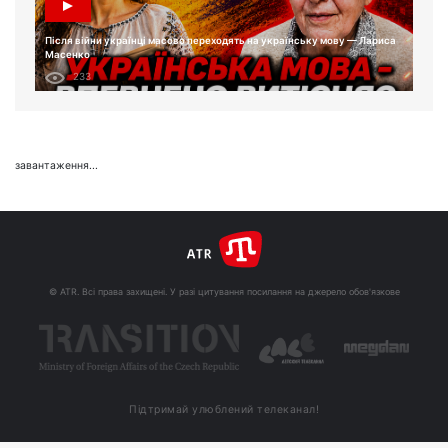
Після війни українці масово переходять на українську мову — Лариса
Масенко
233
завантаження...
© ATR. Всі права захищені. У разі цитування посилання на джерело обов'язкове
Підтримай улюблений телеканал!