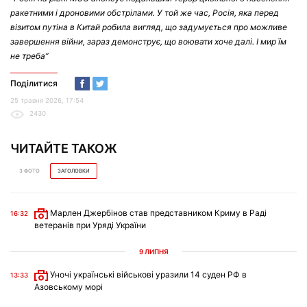
ракетними і дроновими обстрілами. У той же час, Росія, яка перед
візитом путіна в Китай робила вигляд, що задумується про можливе
завершення війни, зараз демонструє, що воювати хоче далі. І мир їм
не треба”
Поділитися
25 травня 2026, 17:54
2430
ЧИТАЙТЕ ТАКОЖ
З ФОТО
ЗАГОЛОВКИ
Марлен Джербінов став представником Криму в Раді
16:32
ветеранів при Уряді України
9 ЛИПНЯ
Уночі українські військові уразили 14 суден РФ в
13:33
Азовському морі