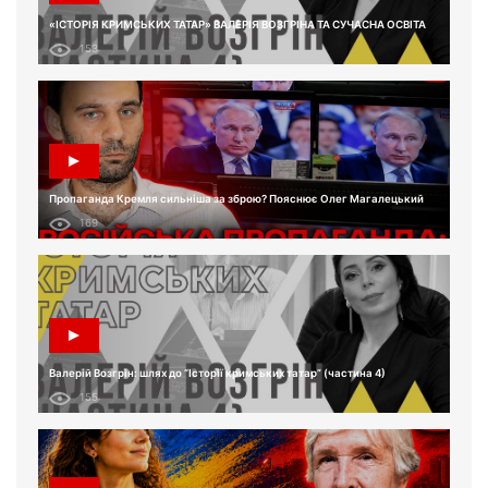
«ІСТОРІЯ КРИМСЬКИХ ТАТАР» ВАЛЕРІЯ ВОЗГРІНА ТА СУЧАСНА ОСВІТА
153
Пропаганда Кремля сильніша за зброю? Пояснює Олег Магалецький
169
Валерій Возгрін: шлях до “Історії кримських татар” (частина 4)
155