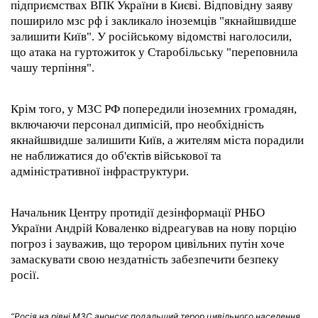
підприємствах ВПК України в Києві. Відповідну заяву
поширило мзс рф і закликало іноземців "якнайшвидше
залишити Київ". У російському відомстві наголосили,
що атака на гуртожиток у Старобільську "переповнила
чашу терпіння".
Крім того, у МЗС РФ попередили іноземних громадян,
включаючи персонал дипмісій, про необхідність
якнайшвидше залишити Київ, а жителям міста порадили
не наближатися до об'єктів військової та
адміністративної інфраструктури.
Начальник Центру протидії дезінформації РНБО
України Андрій Коваленко відреагував на нову порцію
погроз і зауважив, що терором цивільних путін хоче
замаскувати свою нездатність забезпечити безпеку
росії.
“Росія на рівні МЗС анонсує подальший терор цивільного населення