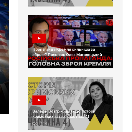
Пропаганда Кремля сильніша за
зброю? Пояснює Олег Магалецький
135
Валерій Возгрін: шлях до “Історії
кримських татар” (частина 4)
124