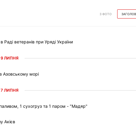
З ФОТО
ЗАГОЛО
Раді ветеранів при Уряді України
9 ЛИПНЯ
 в Азовському морі
7 ЛИПНЯ
паливом, 1 сухогруз та 1 паром - "Мадяр"
у Акієв