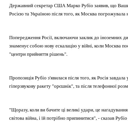
Державний секретар США Марко Рубіо заявив, що Вашин
Росією та Україною після того, як Москва погрожувала 
Попередження Росії, включаючи заклик до іноземних дип
знаменує собою нову ескалацію у війні, коли Москва поо
"центри прийняття рішень".
Пропозиція Рубіо з'явилася після того, як Росія завдал
гіперзвукову ракету "орєшнік", та після телефонної роз
"Щоразу, коли ви бачите ці великі удари, це нагадування
світова війна, і їй потрібно припинитися", - сказав Рубіо