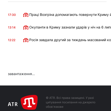
Праці Возгріна допомагають повернути Криму й
17:30
Окупанти в Криму зазнали ударів у ніч на 6 лип
13:14
Росія завдала другий за тиждень масований к
12:22
завантаження...
© ATR. Всі права захищені. У разі
цитування посилання на джерело
обов'язкове