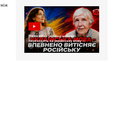
 між
Після війни українці масово
переходять на українську мову —
Лариса Масенко
196