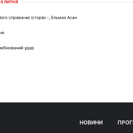
6 ЛИПНЯ
ого справжню історію -, Ельмаз Асан
ня
омбінований удар
НОВИНИ
ПРОГ