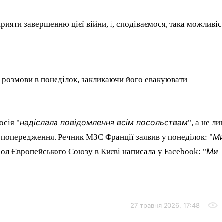
ияти завершенню цієї війни, і, сподіваємося, така можливіс
 розмови в понеділок, закликаючи його евакуювати
надіслала повідомлення всім посольствам
осія "
", а не л
М
и попередження. Речник МЗС Франції заявив у понеділок: "
Ми
сол Європейського Союзу в Києві написала у Facebook: "
27 травня 2026, 17:48