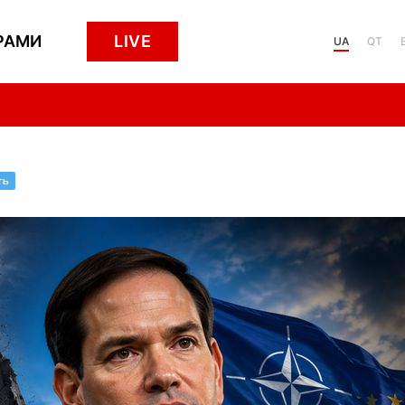
РАМИ
LIVE
UA
QT