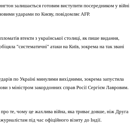
гтон залишається готовим виступити посередником у війні
новими ударами по Києву, повідомляє AFP.
ломатів втекти з української столиці, як пише видання,
біцяла "систематичні" атаки на Київ, зокрема на так звані
а ударів по Україні минулими вихідними, зокрема запустила
мови з міністром закордонних справ Росії Сергієм Лавровим.
 про те, чому це жахлива війна, яка триває довше, ніж Друга
 журналістам під час офіційного візиту до Індії.