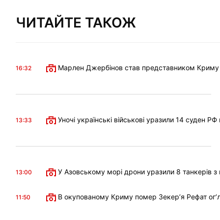
ЧИТАЙТЕ ТАКОЖ
Марлен Джербінов став представником Криму в 
16:32
Уночі українські військові уразили 14 суден РФ
13:33
У Азовському морі дрони уразили 8 танкерів з 
13:00
В окупованому Криму помер Зекерʼя Рефат огʼл
11:50