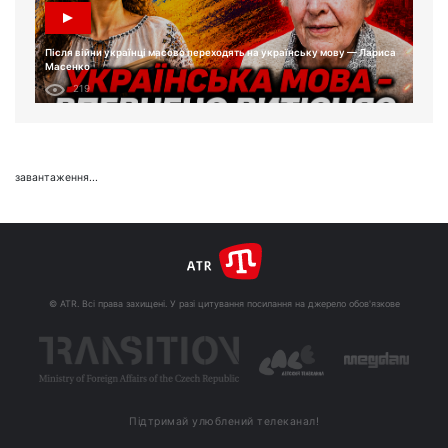
Після війни українці масово переходять на українську мову — Лариса
Масенко
219
завантаження...
© ATR. Всі права захищені. У разі цитування посилання на джерело обов'язкове
Підтримай улюблений телеканал!