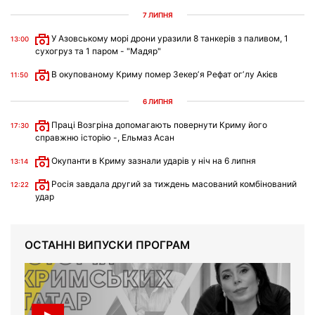
7 ЛИПНЯ
У Азовському морі дрони уразили 8 танкерів з паливом, 1
13:00
сухогруз та 1 паром - "Мадяр"
В окупованому Криму помер Зекерʼя Рефат огʼлу Акієв
11:50
6 ЛИПНЯ
Праці Возгріна допомагають повернути Криму його
17:30
справжню історію -, Ельмаз Асан
Окупанти в Криму зазнали ударів у ніч на 6 липня
13:14
Росія завдала другий за тиждень масований комбінований
12:22
удар
ОСТАННІ ВИПУСКИ ПРОГРАМ