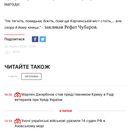
нагода:
“Не тягніть, покидьки, біжіть, поки ще Керченській міст стоїть,... але
закликав Рефат Чубаров.
скоро й йому кінець.” -
Поділитися
22 червня 2026, 12:40
3676
ЧИТАЙТЕ ТАКОЖ
З ФОТО
ЗАГОЛОВКИ
Марлен Джербінов став представником Криму в Раді
16:32
ветеранів при Уряді України
9 ЛИПНЯ
Уночі українські військові уразили 14 суден РФ в
13:33
Азовському морі