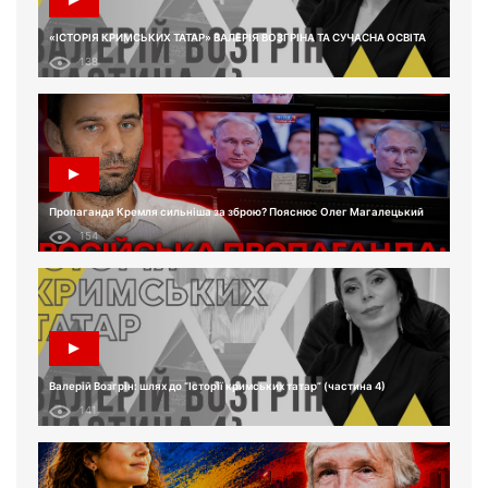
«ІСТОРІЯ КРИМСЬКИХ ТАТАР» ВАЛЕРІЯ ВОЗГРІНА ТА СУЧАСНА ОСВІТА
138
Пропаганда Кремля сильніша за зброю? Пояснює Олег Магалецький
154
Валерій Возгрін: шлях до “Історії кримських татар” (частина 4)
141