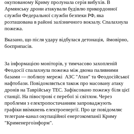
окупованому Криму пролунала серія вибухів. В
Армянську дрони атакували будівлю прикордонної
служби Федеральної служби безпеки РФ, яка
розташована в районі залізничного вокзалу. Спалахнула
пожежа.
Вказано, що після удару відбулася детонація, ймовірно,
боєприпасів.
За інформацією моніторів, у тимчасово захопленій
Феодосії спалахнула пожежа між двома паливними
базами — поблизу мережі АЗС "Атан" та Феодосійської
нафтобази. Повідомляється також про масовану атаку
дронів на Таврійську ТЕС. Зафіксовано пожежу біля цієї
станції. На півострові є перебої зі світлом. Через
проблеми з електропостачанням запроваджують
графіки ввімкнень електроенергії. Про це повідомляє
телеграм-канал окупаційної енергокомпанії Криму
"Крименергоінформ".