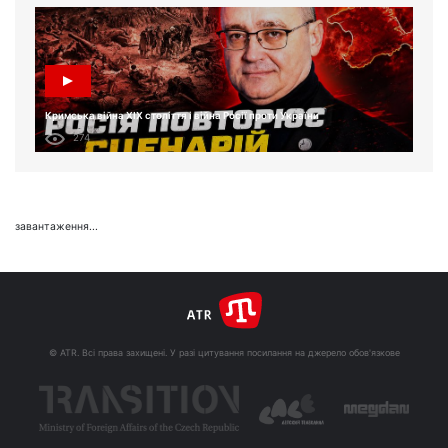
Кримська війна XIX століття і війна Росії проти України
274
завантаження...
© ATR. Всі права захищені. У разі цитування посилання на джерело обов'язкове