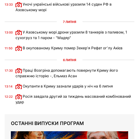
Уночі українські військові уразили 14 суден РФ в
13:33
Азовському морі
7 ЛИПНЯ
У Азовському морі дрони уразили 8 танкерів з паливом, 1
13:00
сухогруз та 1 паром - "Мадяр"
В окупованому Криму помер Зекерʼя Рефат огʼлу Акієв
11:50
6 ЛИПНЯ
Праці Возгріна допомагають повернути Криму його
17:30
справжню історію -, Ельмаз Асан
Окупанти в Криму зазнали ударів у ніч на 6 липня
13:14
Росія завдала другий за тиждень масований комбінований
12:22
удар
ОСТАННІ ВИПУСКИ ПРОГРАМ