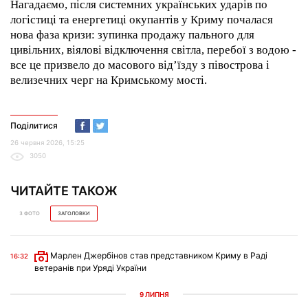
Нагадаємо, після системних українських ударів по
логістиці та енергетиці окупантів у Криму почалася
нова фаза кризи: зупинка продажу пального для
цивільних, віялові відключення світла, перебої з водою -
все це призвело до масового від’їзду з півострова і
велизечних черг на Кримському мості.
Поділитися
26 червня 2026, 15:25
3050
ЧИТАЙТЕ ТАКОЖ
З ФОТО
ЗАГОЛОВКИ
Марлен Джербінов став представником Криму в Раді
16:32
ветеранів при Уряді України
9 ЛИПНЯ