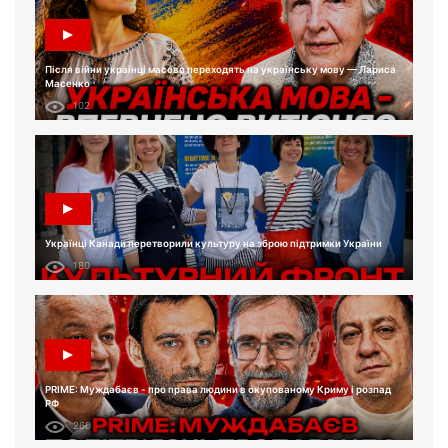
Після війни українці масово переходять на українську мову — Лариса
Масенко
102
Українці Канади перетворили культуру на зброю підтримки України
180
PRIME: Муждабаєв - про права людини в окупованому Криму і розпад
РФ
260