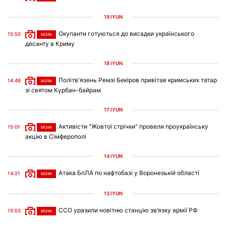
19 IYÜN
Окупанти готуються до висадки українського
15:50
MÜIM
десанту в Криму
18 IYÜN
Політв'язень Ремзі Бекіров привітав кримських татар
14:48
MÜIM
зі святом Курбан-байрам
17 IYÜN
Активісти "Жовтої стрічки" провели проукраїнську
15:01
MÜIM
акцію в Сімферополі
14 IYÜN
Атака БпЛА по нафтобазі у Воронезькій області
14:21
MÜIM
13 IYÜN
ССО уразили новітню станцію зв’язку армії РФ
15:03
MÜIM