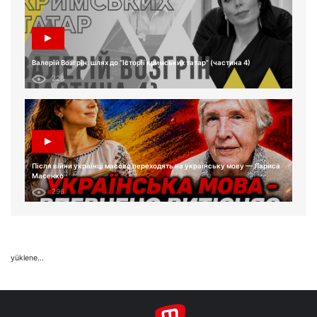
Валерій Возгрін: шлях до “Історії кримських татар” (частина 4)
228
Після війни українці масово переходять на українську мову — Лариса
Масенко
296
yüklene...