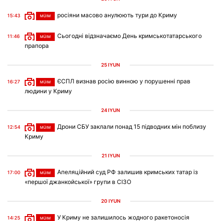
росіяни масово анулюють тури до Криму
15:43
MÜIM
Сьогодні відзначаємо День кримськотатарського
11:46
MÜIM
прапора
25 IYÜN
ЄСПЛ визнав росію винною у порушенні прав
16:27
MÜIM
людини у Криму
24 IYÜN
Дрони СБУ заклали понад 15 підводних мін поблизу
12:54
MÜIM
Криму
21 IYÜN
Апеляційний суд РФ залишив кримських татар із
17:00
MÜIM
«першої джанкойської» групи в СІЗО
20 IYÜN
У Криму не залишилось жодного ракетоносія
14:25
MÜIM