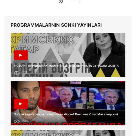
23
PROGRAMMALARNIN SONKI YAYINLARI
«ІСТОРІЯ КРИМСЬКИХ ТАТАР» ВАЛЕРІЯ ВОЗГРІНА ТА СУЧАСНА ОСВІТА
217
Пропаганда Кремля сильніша за зброю? Пояснює Олег Магалецький
240