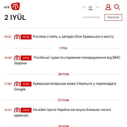
UA
QT
EN
2 IYÜL
FOTORESIMDEN
BAŞLIQLAR
Росіяни стоять у заторах біля Кримського мосту
15:21
MÜIM
1 IYÜL
Російські туристи отримали попередження від ВМС
15:50
MÜIM
України
28 IYÜN
Кримськотатарська мова з'явиться у перекладачі
11:40
MÜIM
Google
27 IYÜN
На війні проти України загинуло близько тисячі
12:27
MÜIM
кримчан
26 IYÜN