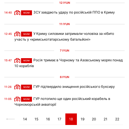
12 IYÜN
ЗСУ завдають удару по російській ППО в Криму
14:40
MÜIM
11 IYÜN
У Криму силовики затримали чоловіка за нібито
12:45
MÜIM
участь у «кримськотатарському батальйоні»
7 IYÜN
Росія тримає в Чорному та Азовському морях понад
15:47
MÜIM
10 кораблів
6 IYÜN
ГУР підтвердило знищення російського буксиру
11:26
MÜIM
ГУР потопило ще один російський корабель в
11:05
MÜIM
Чорноморській акваторії
14
15
16
17
18
19
20
21
22