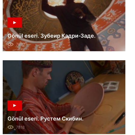
Gönül eseri. Зубеир Кадри-Заде.
7897
Gönül eseri. Рустем Скибин.
7818