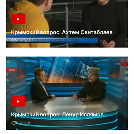
Крымский вопрос. Ахтем Сеитаблаев
81932
Крымский вопрос. Ленур Ислямов
33999