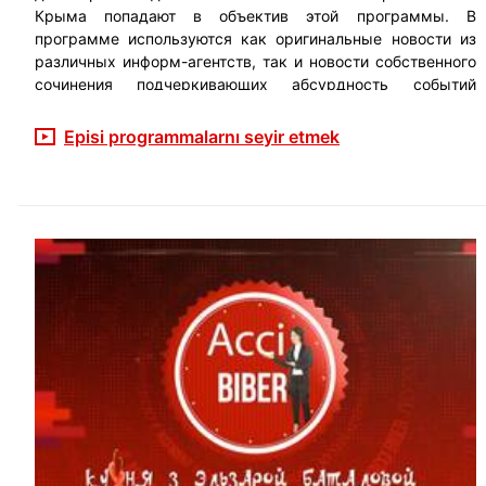
Крыма попадают в объектив этой программы. В
программе используются как оригинальные новости из
различных информ-агентств, так и новости собственного
сочинения подчеркивающих абсурдность событий
происходящих в Крыму и действий новой "власти".
Episi programmalarnı seyir etmek