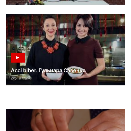
Acci biber. Гульнара Савенко
53398