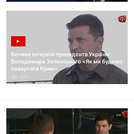
Велике інтерв’ю президента України
Володимира Зеленського «Як ми будемо
повертати Крим»
2811