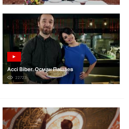
Acci Biber. Осман Пашаев
22723