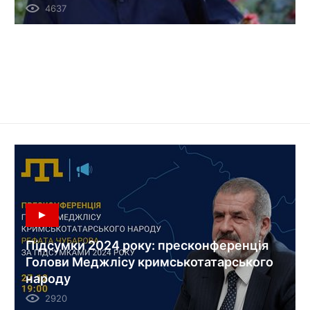
4637
Підсумки 2024 року: пресконференція
Голови Меджлісу кримськотатарського
народу
2920