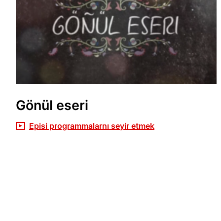
Gönül eseri
Episi programmalarnı seyir etmek