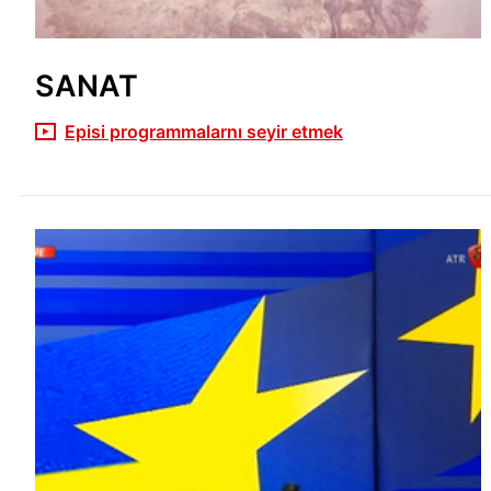
SANAT
Episi programmalarnı seyir etmek