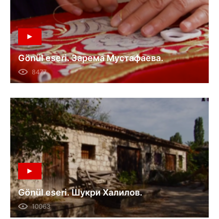
Gönül eseri. Зарема Мустафаева.
8477
Gönül eseri. Шукри Халилов.
10063