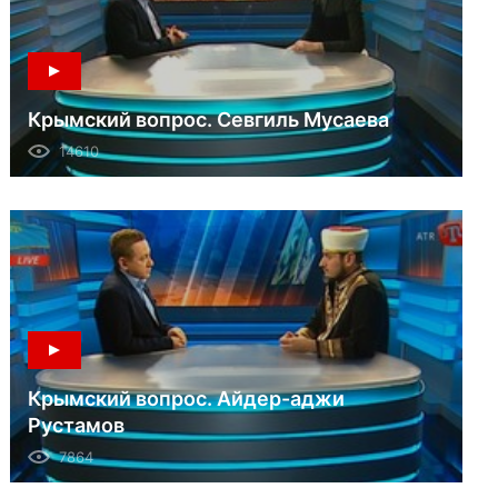
Крымский вопрос. Севгиль Мусаева
14610
Крымский вопрос. Айдер-аджи
Рустамов
7864