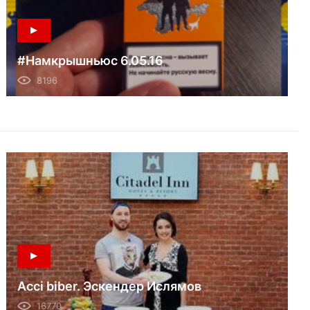
#Намкрышньюс 6.05.16
8196
Acci biber. Эскендер Ислямов
16770