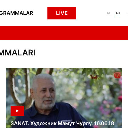
GRAMMALAR
LIVE
UA
QT
AMMALARI
SANAT. Художник Мамут Чурлу. 16.06.18