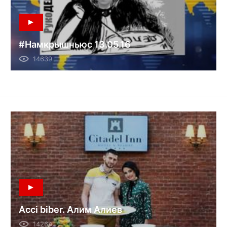
#Намкрышньюс 13.05.16
14639
Acci biber. Алим Алиев
14264