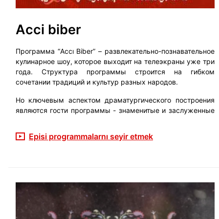
Acci biber
Программа “Accı Biber” – развлекательно-познавательное
кулинарное шоу, которое выходит на телеэкраны уже три
года. Структура программы строится на гибком
сочетании традиций и культур разных народов.
Но ключевым аспектом драматургического построения
являются гости программы - знаменитые и заслуженные
деятели культуры, спорта, шоу-бизнеса и политики,
которые в каждом выпуске передачи делятся со
Episi programmalarnı seyir etmek
зрителями не только рецептами любимых блюд, но и
веселыми и интересными историями из жизни.