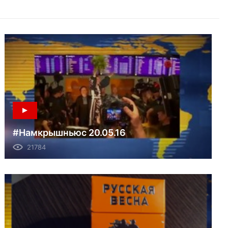
#Намкрышньюс 20.05.16
21784