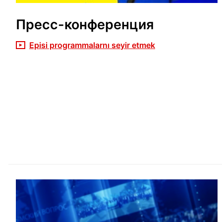
Пресс-конференция
Episi programmalarnı seyir etmek