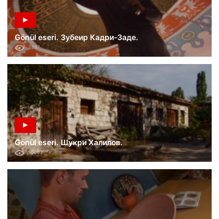
Gönül eseri. Зубеир Кадри-Заде.
7897
Gönül eseri. Шукри Халилов.
10063