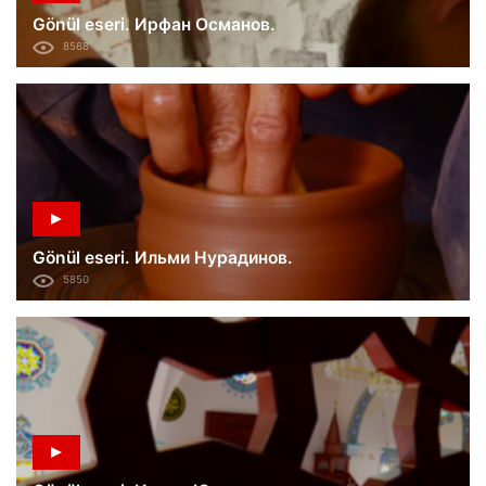
Gönül eseri. Ирфан Османов.
8568
Gönül eseri. Ильми Нурадинов.
5850