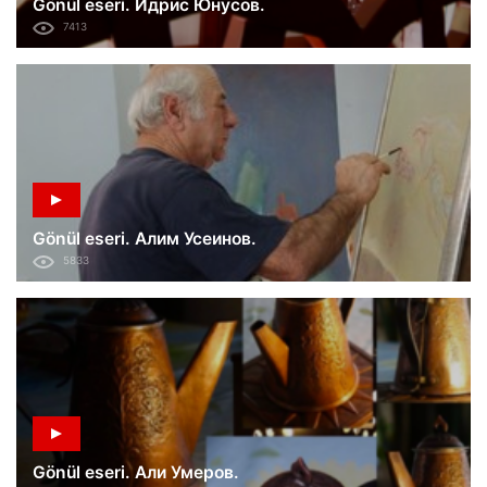
Gönül eseri. Идрис Юнусов.
7413
Gönül eseri. Алим Усеинов.
5833
Gönül eseri. Али Умеров.