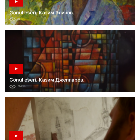
Gönül eseri. Казим Элинов.
9122
Gönül eseri. Казим Джеппаров.
9434