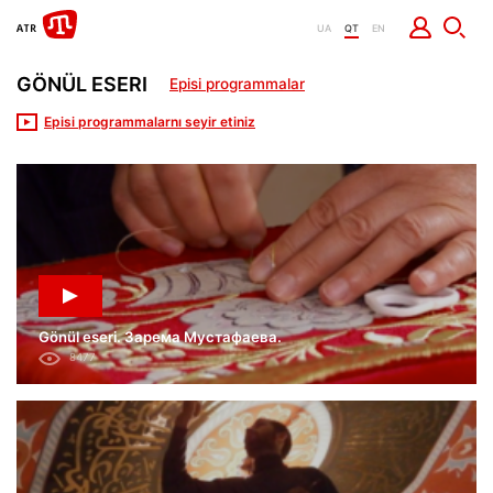
UA
QT
EN
GÖNÜL ESERI
Episi programmalar
Episi programmalarnı seyir etiniz
Gönül eseri. Зарема Мустафаева.
8477