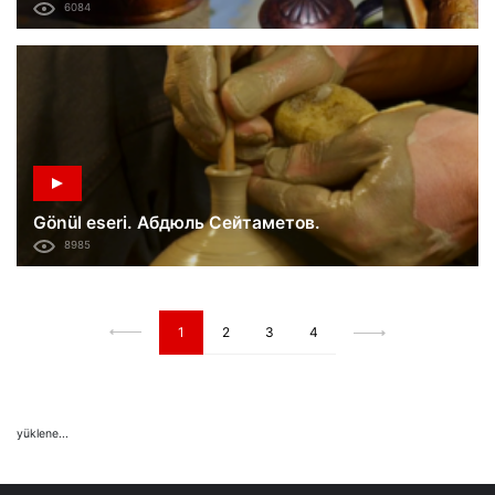
6084
Gönül eseri. Абдюль Сейтаметов.
8985
1
2
3
4
yüklene...