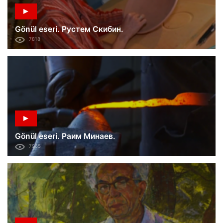
Gönül eseri. Рустем Скибин.
7818
Gönül eseri. Раим Минаев.
7965