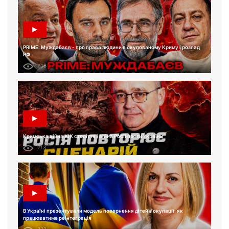
PRIME: Муждабаєв - про права людини в окупованому Криму і розпад
РФ
208
Кримська війна XIX століття і війна Росії проти України
213
В Україні презентували модель повернення дітей з окупації: як
працюватиме реінтеграція