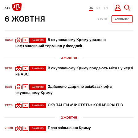
UA
QT
EN
6 ЖОВТНЯ
З ФОТО
ЗАГОЛОВКИ
В окупованому Криму уражено
10:50
ВАЖЛИВО
нафтоналивний термінал у Феодосії ‎
3 ЖОВТНЯ
В окупованому Криму продають місця у черзі
16:02
ВАЖЛИВО
на АЗС
Здійснено удари по авіабазах рф в
15:01
ВАЖЛИВО
окупованому Криму
ОКУПАНТИ «ЧИСТЯТЬ» КОЛАБОРАНТІВ
13:28
ВАЖЛИВО
2 ЖОВТНЯ
План звільнення Криму
20:38
ВАЖЛИВО