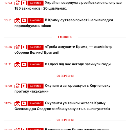
Україна повернула з російського полону ще
17:03
ВАЖЛИВО
185 захисників і 20 цивільних.
В Криму суттєво почастішали випадки
13:51
ВАЖЛИВО
переслідувань жінок
1 ЖОВТНЯ
«Треба задушити Крим», — ексміністр
15:36
ВАЖЛИВО
оборони Великої Британії
В Одесі під час негоди загинули люди
12:21
ВАЖЛИВО
29 ВЕРЕСНЯ
Окупанти загороджують Керченську
15:09
ВАЖЛИВО
протоку «їжаками»
Окупанти ув’язнили жителя Криму
11:24
ВАЖЛИВО
Олександра Осадчого: обвинувачують в «шпигунстві»
26 ВЕРЕСНЯ
В окупованому Криму закриваються
15:10