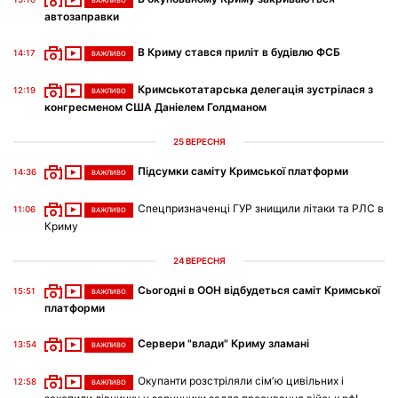
ВАЖЛИВО
автозаправки
В Криму стався приліт в будівлю ФСБ
14:17
ВАЖЛИВО
Кримськотатарська делегація зустрілася з
12:19
ВАЖЛИВО
конгресменом США Даніелем Голдманом
25 ВЕРЕСНЯ
Підсумки саміту Кримської платформи
14:36
ВАЖЛИВО
Спецпризначенці ГУР знищили літаки та РЛС в
11:06
ВАЖЛИВО
Криму
24 ВЕРЕСНЯ
Сьогодні в ООН відбудеться саміт Кримської
15:51
ВАЖЛИВО
платформи
Сервери "влади" Криму зламані
13:54
ВАЖЛИВО
Окупанти розстріляли сімʼю цивільних і
12:58
ВАЖЛИВО