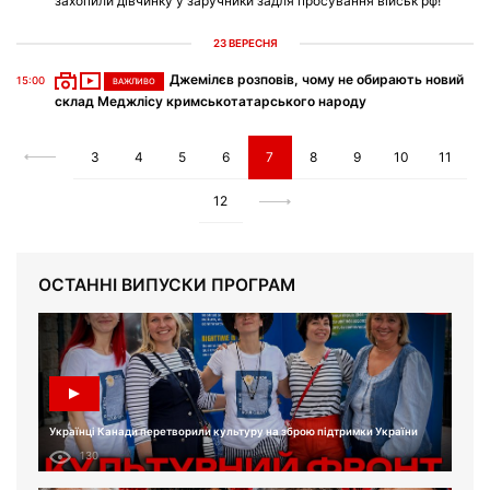
захопили дівчинку у заручники задля просування військ рф!
23 ВЕРЕСНЯ
Джемілєв розповів, чому не обирають новий
15:00
ВАЖЛИВО
склад Меджлісу кримськотатарського народу
3
4
5
6
7
8
9
10
11
12
ОСТАННІ ВИПУСКИ ПРОГРАМ
Українці Канади перетворили культуру на зброю підтримки України
130