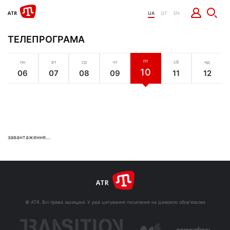
UA
QT
EN
ТЕЛЕПРОГРАМА
пн
вт
ср
чт
ПТ
сб
нд
10
06
07
08
09
11
12
завантаження...
© ATR. Всі права захищені. У разі цитування посилання на джерело обов'язкове