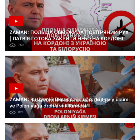
ZAMAN: ПОЛЬЩА ОБМЕЖИЛА ПОВІТРЯНИЙ РУХ
| ЛАТВІЯ ГОТОВА ЗАКРИТИ НЕБО НА КОРДОНІ
759
ZAMAN: Rusiyeniñ Ukrayinağa qarşı kütleviy ücümi
ve Poloniyağa dronlarnıñ kirmesi
821