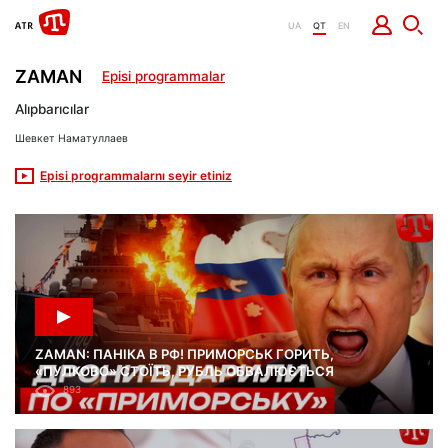
UA
QT
EN
ZAMAN
Episi programmalar
Alıpbarıcılar
Шевкет Наматуллаев
Episi programmalarnı seyir etiniz
ZAMAN: ПАНІКА В РФ! ПРИМОРСЬК ГОРИТЬ,
«ПУЛКОВО» СТОЇТЬ, РУБЛЬ ОБВАЛЮЄТЬСЯ
893