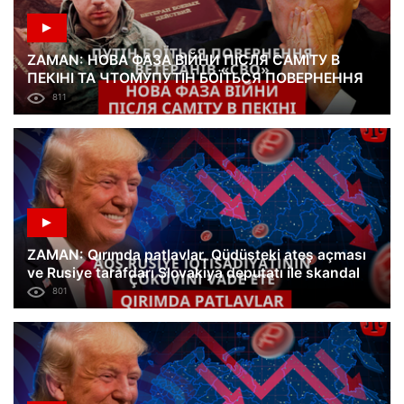
ZAMAN: НОВА ФАЗА ВІЙНИ ПІСЛЯ САМІТУ В
ПЕКІНІ ТА ЧТОМУПУТІН БОЇТЬСЯ ПОВЕРНЕННЯ
ВЕТЕРАНІВ «СВО»
811
ZAMAN: Qırımda patlavlar, Qüdüsteki ateş açması
ve Rusiye tarafdarı Slovakiya deputatı ile skandal
801