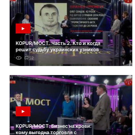
KOPUR/МОСТ. Часть 2. Кто и когда
решит судьбу украинских узников
российских тюрем? 10.06.18
6252
KOPUR/МОСТ. Бизнес на крови:
кому выгодна торговля с