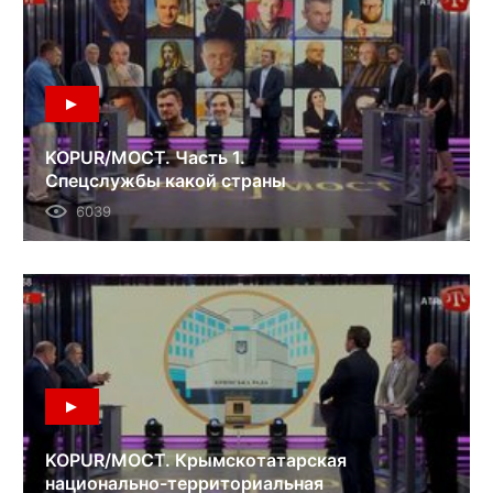
KOPUR/МОСТ. Часть 1.
Спецслужбы какой страны
готовили «расстрельные списки»
6039
журналистов? 10.06.18
KOPUR/МОСТ. Крымскотатарская
национально-территориальная