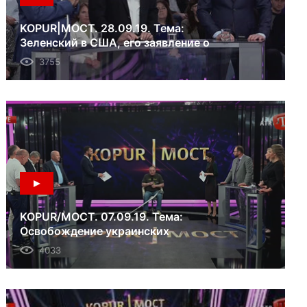
KOPUR|МОСТ. 28.09.19. Тема:
Зеленский в США, его заявление о
Крыме, импичмент Трампа.
3755
KOPUR/МОСТ. 07.09.19. Тема:
Освобождение украинских
заложников Кремля.
4033