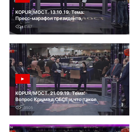
KOPUR|МОСТ. 13.10.19. Тема:
Пресс-марафон президента,
крымскотатарская автономия и
4157
разведение сил на Донбассе.
KOPUR/МОСТ. 21.09.19. Тема:
Вопрос Крыма в ОБСЕ и что такое
«формула Штайнмаера».
3505