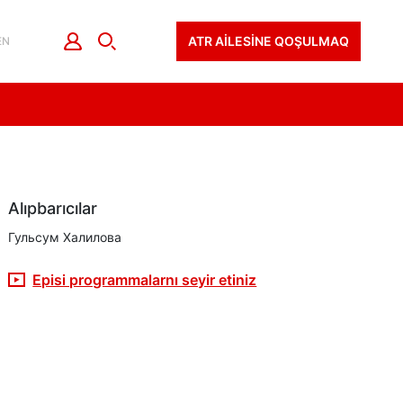
ATR AİLESİNE QOŞULMAQ
EN
Alıpbarıcılar
Гульсум Халилова
Episi programmalarnı seyir etiniz