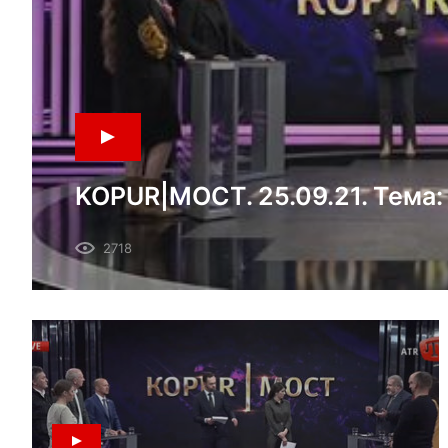
KOPUR|МОСТ. 25.09.21. Тема:
против крымских татар в ок
2718