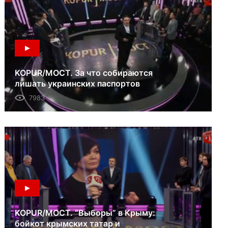
KOPUR/МОСТ. За что собираются
лишать украинских паспортов
жителей аннексированного
7983
Крыма? 13.05.18
KOPUR/МОСТ. “Выборы” в Крыму:
бойкот крымских татар и