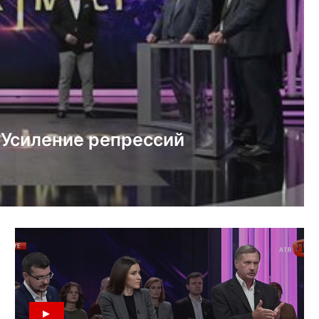
 Усиление репрессий
купированном Крыму.