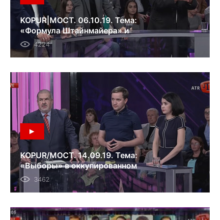
KOPUR|МОСТ. 06.10.19. Тема:
«Формула Штайнмайера» и
забытый Крым.
4224
KOPUR/МОСТ. 14.09.19. Тема:
«Выборы» в оккупированном
Крыму.
3462