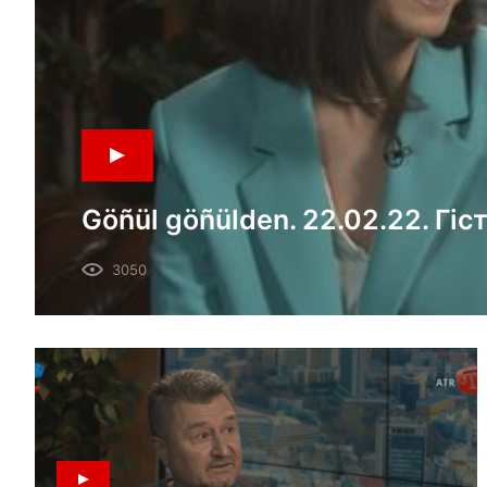
Göñül göñülden. 22.02.22. Гіс
3050