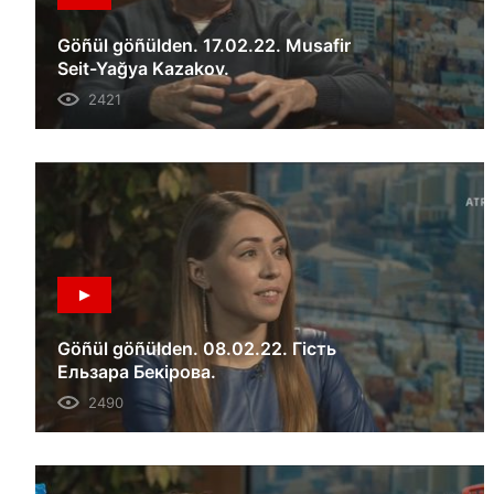
Göñül göñülden. 17.02.22. Musafir
Seit-Yağya Kazakov.
2421
Göñül göñülden. 08.02.22. Гість
Ельзара Бекірова.
2490