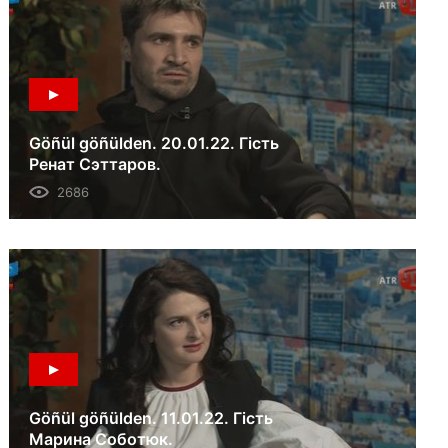
Göñül göñülden. 20.01.22. Гість
Ренат Сэттаров.
2686
Göñül göñülden. 11.01.22. Гість
Марина Соботюк.