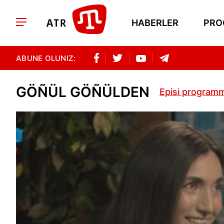
HABERLER
PRO
ABUNE OLUNIZ:
GÖÑÜL GÖÑÜLDEN
Episi programm