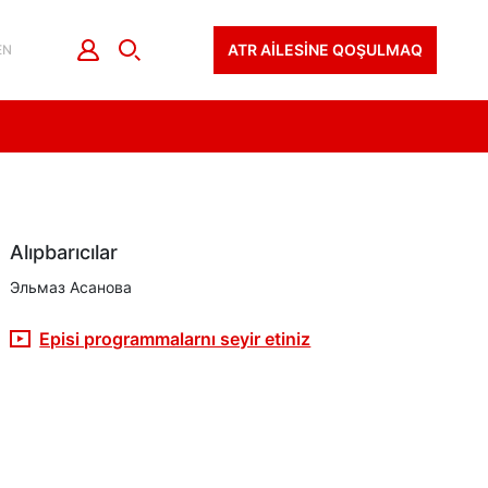
ATR AİLESİNE QOŞULMAQ
EN
Alıpbarıcılar
Эльмаз Асанова
Episi programmalarnı seyir etiniz