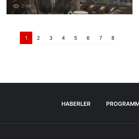
2748
1
2
3
4
5
6
7
8
HABERLER
PROGRAMM