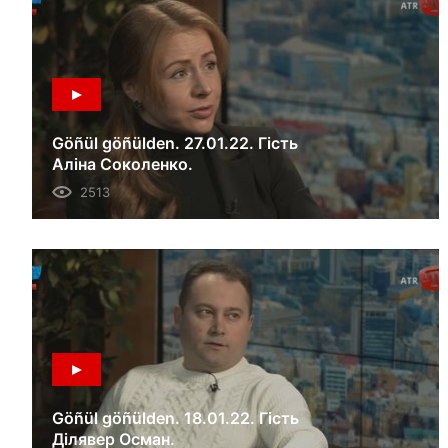
Göñül göñülden. 27.01.22. Гість
Аліна Соколенко.
2513
Göñül göñülden. 18.01.22. Гість
Ділявер Осман.