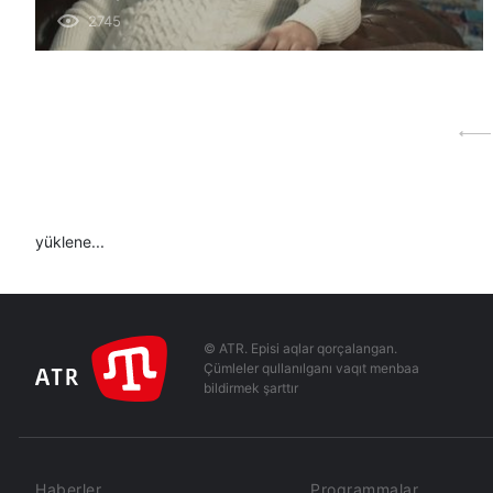
2745
yüklene...
© ATR. Episi aqlar qorçalangan.
Çümleler qullanılganı vaqıt menbaa
bildirmek şarttır
Haberler
Programmalar