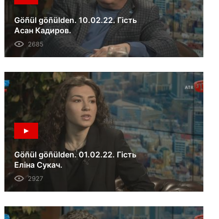
Göñül göñülden. 10.02.22. Гість
Асан Кадиров.
2685
Göñül göñülden. 01.02.22. Гість
Еліна Сукач.
2927