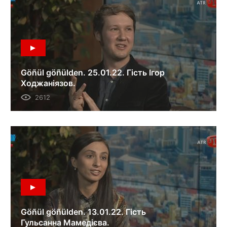
Göñül göñülden. 25.01.22. Гість Ігор
Ходжаніязов.
2612
Göñül göñülden. 13.01.22. Гість
Гульсанна Мамедієва.