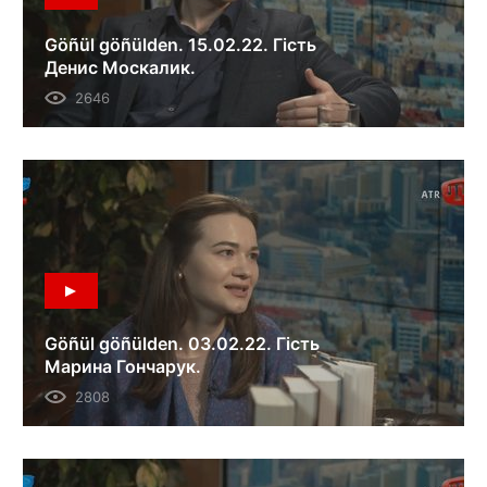
Göñül göñülden. 15.02.22. Гість
Денис Москалик.
2646
Göñül göñülden. 03.02.22. Гість
Марина Гончарук.
2808