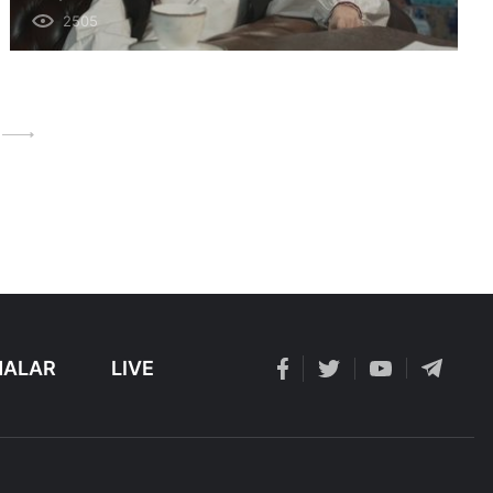
2505
ALAR
LIVE