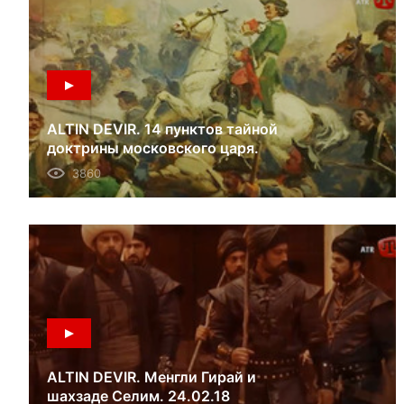
ALTIN DEVIR. 14 пунктов тайной
доктрины московского царя.
17.03.18
3860
ALTIN DEVIR. Менгли Гирай и
шахзаде Селим. 24.02.18