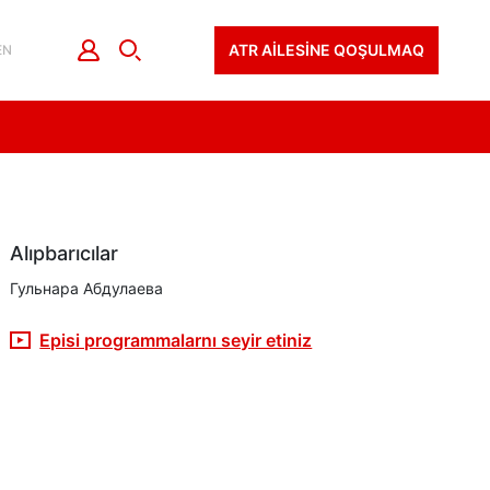
ATR AİLESİNE QOŞULMAQ
EN
Alıpbarıcılar
Гульнара Абдулаева
Episi programmalarnı seyir etiniz