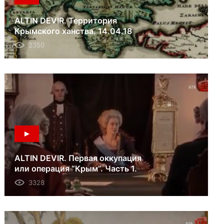
ALTIN DEVIR. Территория
Крымского ханства. 14.04.18
2350
ALTIN DEVIR. Первая оккупация
или операция “Крым”. Часть 1.
24.03.18
3328