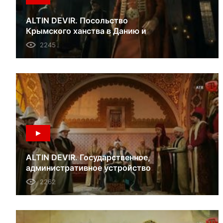
ALTIN DEVIR. Посольство
Крымского ханства в Данию и
Австрию в 1655 году. 28.04.18
2245
ALTIN DEVIR. Государственное,
административное устройство
Крымского ханства. 07.04.18
2262