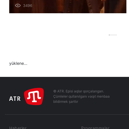
3496
yüklene...
© ATR. Episi aqlar qorçalangan.
Çümleler qullanılganı vaqıt menbaa
bildirmek şarttır
Haberler
Programmalar