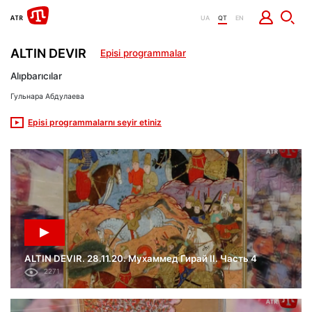
UA
QT
EN
ALTIN DEVIR
Episi programmalar
Alıpbarıcılar
Гульнара Абдулаева
Episi programmalarnı seyir etiniz
ALTIN DEVIR. 28.11.20. Мухаммед Гирай II. Часть 4
2271