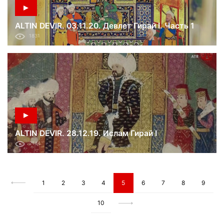
ALTIN DEVIR. 03.11.20. Девлет Гирай I. Часть 1
1831
ALTIN DEVIR. 28.12.19. Ислам Гирай I
2144
1
2
3
4
5
6
7
8
9
10