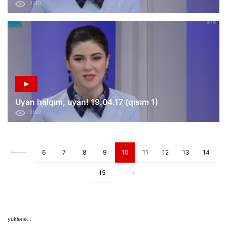
2210
Uyan halqım, uyan! 19.04.17 (qısım 1)
2182
6
7
8
9
10
11
12
13
14
15
yüklene...