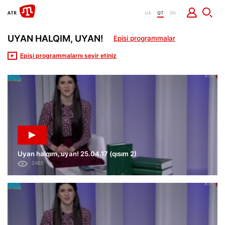
UA
QT
EN
UYAN HALQIM, UYAN!
Episi programmalar
Episi programmalarnı seyir etiniz
Uyan halqım, uyan! 25.04.17 (qısım 2)
2465