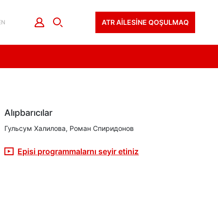
ATR AİLESİNE QOŞULMAQ
EN
Alıpbarıcılar
Гульсум Халилова, Роман Спиридонов
Episi programmalarnı seyir etiniz