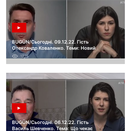
BUGÜN/Сьогодні. 09.12.22. Гість
Олександр Коваленко. Теми: Новий
ядерний шантаж Росії на ЗАЕС;
1275
ситуація на фронтах.
BUGÜN/Сьогодні. 06.12.22. Гість
Василь Шевченко. Тема: Що чекає