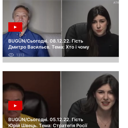
BUGÜN/Сьогодні. 08.12.22. Гість
Дмитро Васильєв. Тема: Хто і чому
погрожує українським
1313
дипломатичним представництвам
в світі.
BUGÜN/Сьогодні. 05.12.22. Гість
Юрій Швець. Тема: Стратегія Росії