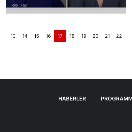
на Україну в умовах знищення
860
ворогом енергетичної
інфраструктури.
13
14
15
16
17
18
19
20
21
22
HABERLER
PROGRAMM