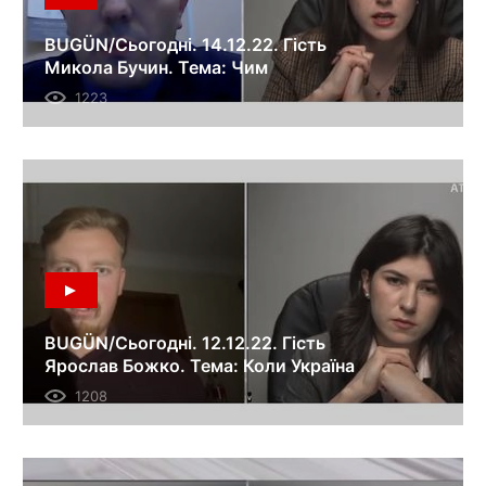
BUGÜN/Сьогодні. 14.12.22. Гість
Микола Бучин. Тема: Чим
пояснюється обережність Заходу у
1223
протистоянні з російським
агресором?
BUGÜN/Сьогодні. 12.12.22. Гість
Ярослав Божко. Тема: Коли Україна
отримує Patriot та інше озброєння?
1208
Позиції США, Німеччини, Польщі та
НАТО.