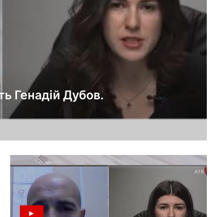
ть Генадій Дубов.
– шлях до деокупації