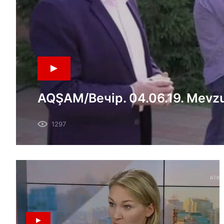
AQŞAM/Вечір. 04.06.19. Mevz
Oraza bayramnı qayd ete.
1297