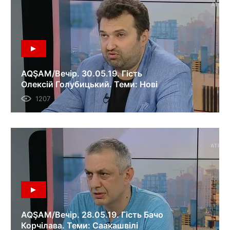
AQŞAM/Вечір. 30.05.19. Гість
Олексій Голубицький. Теми: Нові
затримання кримськотатарських
1207
активістів; обвал на шахті Лісова;
Рада не підтримала відставку
Гройсмана.
AQŞAM/Вечір. 28.05.19. Гість Бачо
Корчілава. Теми: Саакашвілі