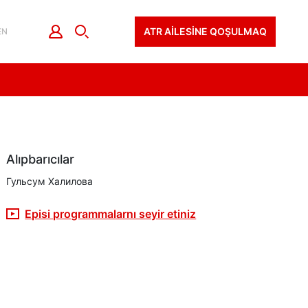
ATR AİLESİNE QOŞULMAQ
EN
Alıpbarıcılar
Гульсум Халилова
Episi programmalarnı seyir etiniz