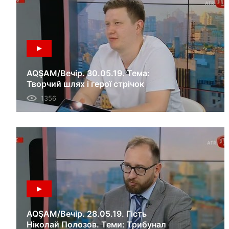
AQŞAM/Вечір. 30.05.19. Тема:
Творчий шлях і герої стрічок
кінорежисера Нарімана Алієва.
1356
AQŞAM/Вечір. 28.05.19. Гість
Ніколай Полозов. Теми: Трибунал