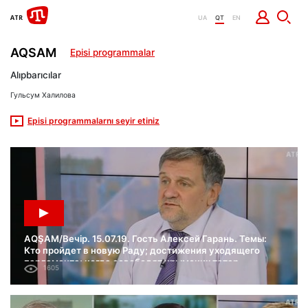
UA
QT
EN
AQSAM
Episi programmalar
Alıpbarıcılar
Гульсум Халилова
Episi programmalarnı seyir etiniz
AQŞAM/Вечір. 15.07.19. Гость Алексей Гарань. Темы:
Кто пройдет в новую Раду; достижения уходящего
парламента; когда освободят крымских татар.
1605